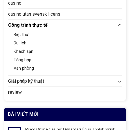
casino
casino utan svensk licens
Công trình thực tế
Biệt thự
Du lịch
Khách sạn
Tổng hợp
Văn phòng
Giải pháp kỹ thuật
review
BÀI VIẾT MỚI
Pinco Online Casino: Oynamaq Üçün Təhlükəsizlik