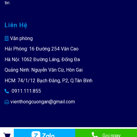
tin
Liên Hệ
Văn phòng
Hải Phòng: 16 Đường 254 Văn Cao
Hà Nội: 1062 Đường Láng, Đống Đa
Quảng Ninh: Nguyễn Văn Cừ, Hòn Gai
HCM: 74/1/12 Bạch Đằng, P.2, Q.Tân Bình
0911.111.855
vienthongcuongan@gmail.com
Copyright 2019 ©
Cường An
-
Designed by
Upweb.vn
Gọi ngay