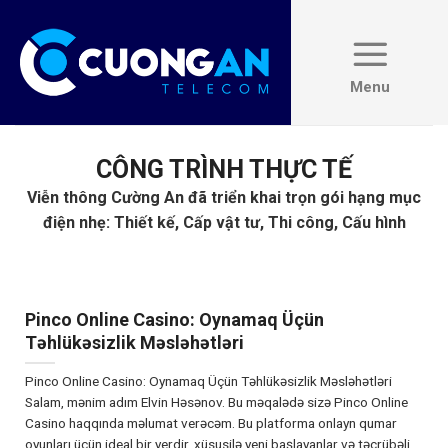
Skip
to
content
CÔNG TRÌNH THỰC TẾ
Viễn thông Cường An đã triển khai trọn gói hạng mục
điện nhẹ: Thiết kế, Cấp vật tư, Thi công, Cấu hình
Pinco Online Casino: Oynamaq Üçün
Təhlükəsizlik Məsləhətləri
Pinco Online Casino: Oynamaq Üçün Təhlükəsizlik Məsləhətləri
Salam, mənim adım Elvin Həsənov. Bu məqalədə sizə Pinco Online
Casino haqqında məlumat verəcəm. Bu platforma onlayn qumar
oyunları üçün ideal bir yerdir, xüsusilə yeni başlayanlar və təcrübəli