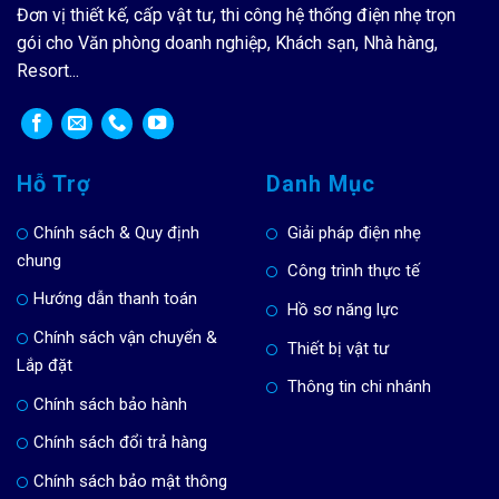
Đơn vị thiết kế, cấp vật tư, thi công hệ thống điện nhẹ trọn
gói cho Văn phòng doanh nghiệp, Khách sạn, Nhà hàng,
Resort...
Hỗ Trợ
Danh Mục
Chính sách & Quy định
Giải pháp điện nhẹ
chung
Công trình thực tế
Hướng dẫn thanh toán
Hồ sơ năng lực
Chính sách vận chuyển &
Thiết bị vật tư
Lắp đặt
Thông tin chi nhánh
Chính sách bảo hành
Chính sách đổi trả hàng
Chính sách bảo mật thông