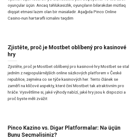
oyunçular üçün. Ancaq təhlükəsizlik, oyunçıların bilərəkdən mütləq
diqqət etməsi lazım olan bir məsələdir. Aşağıda Pinco Online
Casino-nun hərtərəfli icmalını təqdim
Zjistěte, proč je Mostbet oblíbený pro kasinové
hry
Zjistěte, proč je Mostbet oblíbený pro kasinové hry Mostbet se stal
jedním z nejpopulárnějších online sázkových platforem v České
republice, zejména co se týče kasinových her. Tento článek se
zaměří na klíčové aspekty, které činí Mostbet tak atraktivním pro
hráče. Vysvětlíme si, jaké výhody nabízí, jaké hry jsou k dispozici a
proč byste měli zvážit
Pinco Kazino vs. Digər Platformalar: Nə üçün
Bunu Seçməlisiniz?