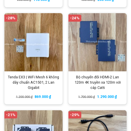
-28%
-24%
Tenda EX3 | WiFi Mesh 6 không
Bộ chuyển đổi HDMI-2 Lan
dây chuẩn AC1501, 2 Lan
120m 4K truyền xa 120m với
Gigabit
cáp Cat6
869.000
₫
1.290.000
₫
1.200.000
₫
1.700.000
₫
-21%
-29%