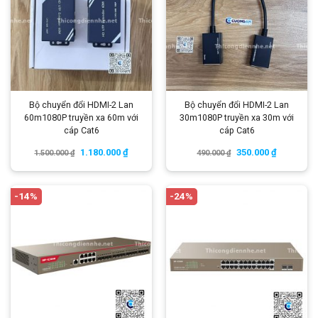
Bộ chuyển đổi HDMI-2 Lan
Bộ chuyển đổi HDMI-2 Lan
60m1080P truyền xa 60m với
30m1080P truyền xa 30m với
cáp Cat6
cáp Cat6
1.180.000
₫
350.000
₫
1.500.000
₫
490.000
₫
-14%
-24%