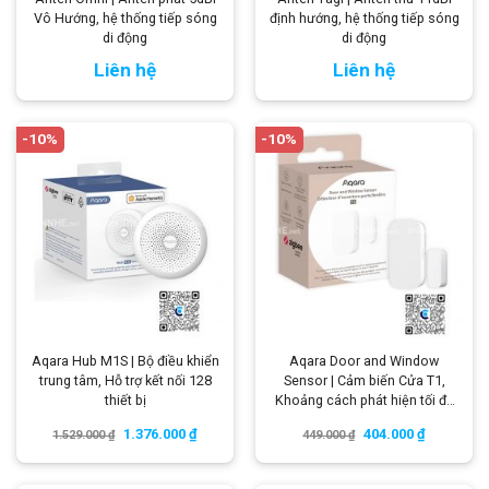
Vô Hướng, hệ thống tiếp sóng
định hướng, hệ thống tiếp sóng
di động
di động
Liên hệ
Liên hệ
-10%
-10%
Aqara Hub M1S | Bộ điều khiển
Aqara Door and Window
trung tâm, Hỗ trợ kết nối 128
Sensor | Cảm biến Cửa T1,
thiết bị
Khoảng cách phát hiện tối đa
22 mm
1.376.000
₫
404.000
₫
1.529.000
₫
449.000
₫