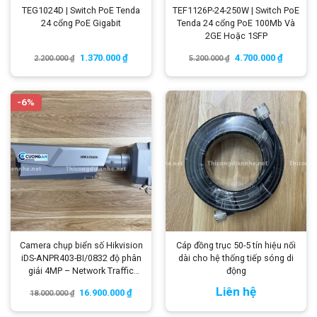
TEG1024D | Switch PoE Tenda
TEF1126P-24-250W | Switch PoE
24 cổng PoE Gigabit
Tenda 24 cổng PoE 100Mb Và
2GE Hoặc 1SFP
1.370.000
₫
4.700.000
₫
2.200.000
₫
5.200.000
₫
-6%
Camera chụp biển số Hikvision
Cáp đồng trục 50-5 tín hiệu nối
iDS-ANPR403-BI/0832 độ phân
dài cho hệ thống tiếp sóng di
giải 4MP – Network Traffic
động
Camera
Liên hệ
16.900.000
₫
18.000.000
₫