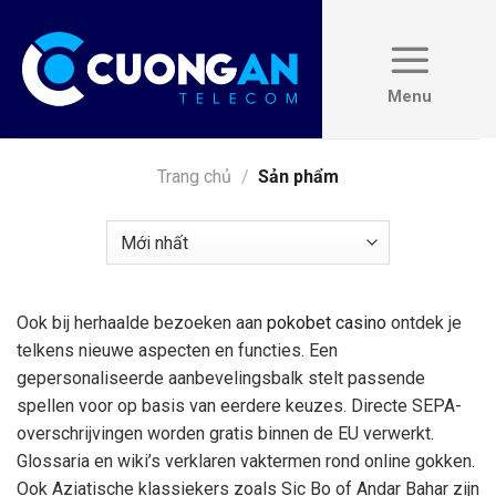
Skip
to
content
Trang chủ
/
Sản phẩm
Ook bij herhaalde bezoeken aan
pokobet casino
ontdek je
telkens nieuwe aspecten en functies. Een
gepersonaliseerde aanbevelingsbalk stelt passende
spellen voor op basis van eerdere keuzes. Directe SEPA-
overschrijvingen worden gratis binnen de EU verwerkt.
Glossaria en wiki’s verklaren vaktermen rond online gokken.
Ook Aziatische klassiekers zoals Sic Bo of Andar Bahar zijn