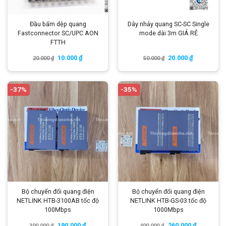
Đầu bấm dệp quang
Dây nhảy quang SC-SC Single
Fastconnector SC/UPC AON
mode dài 3m GIÁ RẺ
FTTH
10.000
₫
20.000
₫
20.000
₫
50.000
₫
-37%
-35%
Bộ chuyển đổi quang điện
Bộ chuyển đổi quang điện
NETLINK HTB-3100AB tốc độ
NETLINK HTB-GS-03 tốc độ
100Mbps
1000Mbps
190.000
₫
260.000
₫
300.000
₫
400.000
₫