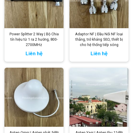
Power Splitter 2 Way | Bộ Chia
Adaptor NF | Đầu Nối NF loại
tín hiệu từ 1 ra 2 hướng, 800-
thẳng, trở kháng 50Ω, thiết bị
2700MHz
cho hệ thống tiếp sóng
Liên hệ
Liên hệ
Anten Omni | Anten phát 5dBi
Anten Yagi | Anten thu 11dBi