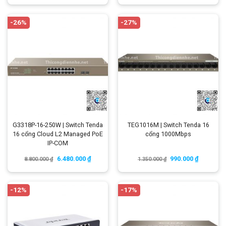
-26%
-27%
G3318P-16-250W | Switch Tenda
TEG1016M | Switch Tenda 16
16 cổng Cloud L2 Managed PoE
cổng 1000Mbps
IP-COM
6.480.000
₫
990.000
₫
8.800.000
₫
1.350.000
₫
-12%
-17%