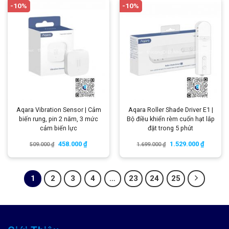
-10%
-10%
Aqara Vibration Sensor | Cảm
Aqara Roller Shade Driver E1 |
biến rung, pin 2 năm, 3 mức
Bộ điều khiển rèm cuốn hạt lắp
cảm biến lực
đặt trong 5 phút
458.000
₫
1.529.000
₫
509.000
₫
1.699.000
₫
1
2
3
4
…
23
24
25