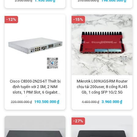
1.950.000
₫
198.000.000
₫
2.300.000
₫
210.000.000
₫
-12%
-15%
Cisco C8300-2N2S-6T Thiết bị
Mikrotik L009UiGS-RM Router
định tuyến với 2 SM, 2 NIM
chịu tải 200user, 8 cổng RJ45
slots, 1 PIM Slot, 6 Gigabit
Gb, 1 cổng SFP 1G/2.5G
Ethernet ports
193.500.000
₫
3.960.000
₫
220.000.000
₫
4.650.000
₫
-27%