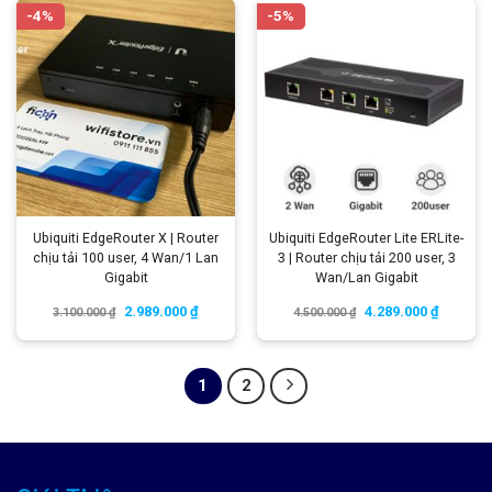
-4%
-5%
Ubiquiti EdgeRouter X | Router
Ubiquiti EdgeRouter Lite ERLite-
chịu tải 100 user, 4 Wan/1 Lan
3 | Router chịu tải 200 user, 3
Gigabit
Wan/Lan Gigabit
2.989.000
₫
4.289.000
₫
3.100.000
₫
4.500.000
₫
1
2