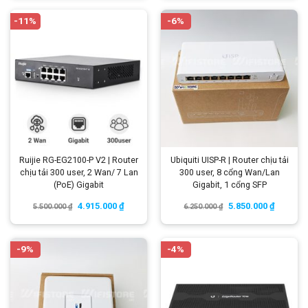
-11%
-6%
Ruijie RG-EG2100-P V2 | Router
Ubiquiti UISP-R | Router chịu tải
chịu tải 300 user, 2 Wan/ 7 Lan
300 user, 8 cổng Wan/Lan
(PoE) Gigabit
Gigabit, 1 cổng SFP
4.915.000
₫
5.850.000
₫
5.500.000
₫
6.250.000
₫
-9%
-4%