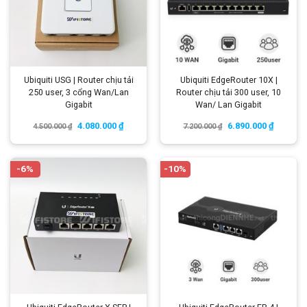
Ubiquiti USG | Router chịu tải
Ubiquiti EdgeRouter 10X |
250 user, 3 cổng Wan/Lan
Router chịu tải 300 user, 10
Gigabit
Wan/ Lan Gigabit
4.080.000
₫
6.890.000
₫
4.500.000
₫
7.200.000
₫
-6%
-10%