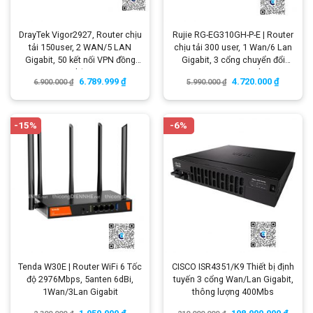
DrayTek Vigor2927, Router chịu
Rujie RG-EG310GH-P-E | Router
tải 150user, 2 WAN/5 LAN
chịu tải 300 user, 1 Wan/6 Lan
Gigabit, 50 kết nối VPN đồng
Gigabit, 3 cổng chuyển đổi
thời
WAN-LAN Gigabit
6.789.999
₫
4.720.000
₫
6.900.000
₫
5.990.000
₫
-15%
-6%
Tenda W30E | Router WiFi 6 Tốc
CISCO ISR4351/K9 Thiết bị định
độ 2976Mbps, 5anten 6dBi,
tuyến 3 cổng Wan/Lan Gigabit,
1Wan/3Lan Gigabit
thông lượng 400Mbs