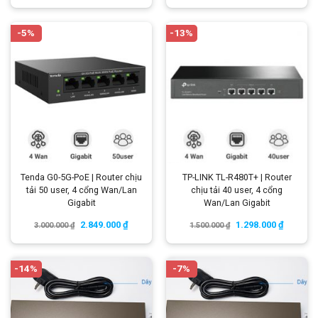
-5%
-13%
Tenda G0-5G-PoE | Router chịu
TP-LINK TL-R480T+ | Router
tải 50 user, 4 cổng Wan/Lan
chịu tải 40 user, 4 cổng
Gigabit
Wan/Lan Gigabit
2.849.000
₫
1.298.000
₫
3.000.000
₫
1.500.000
₫
-14%
-7%