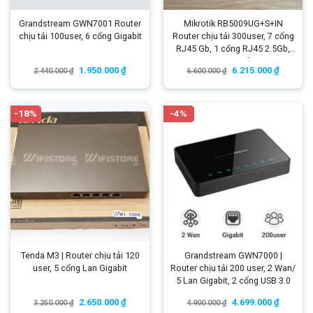
Grandstream GWN7001 Router
Mikrotik RB5009UG+S+IN
chịu tải 100user, 6 cổng Gigabit
Router chịu tải 300user, 7 cổng
RJ45 Gb, 1 cổng RJ45 2.5Gb,
SFP 10Gb
1.950.000
₫
6.215.000
₫
2.440.000
₫
6.600.000
₫
-18%
-4%
Tenda M3 | Router chịu tải 120
Grandstream GWN7000 |
user, 5 cổng Lan Gigabit
Router chịu tải 200 user, 2 Wan/
5 Lan Gigabit, 2 cổng USB 3.0
2.650.000
₫
4.699.000
₫
3.250.000
₫
4.900.000
₫