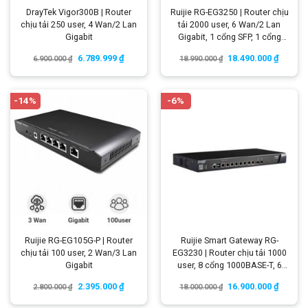
DrayTek Vigor300B | Router
Ruijie RG-EG3250 | Router chịu
chịu tải 250 user, 4 Wan/2 Lan
tải 2000 user, 6 Wan/2 Lan
Gigabit
Gigabit, 1 cổng SFP, 1 cổng
SFP+
6.789.999
₫
18.490.000
₫
6.900.000
₫
18.990.000
₫
-14%
-6%
Ruijie RG-EG105G-P | Router
Ruijie Smart Gateway RG-
chịu tải 100 user, 2 Wan/3 Lan
EG3230 | Router chịu tải 1000
Gigabit
user, 8 cổng 1000BASE-T, 6
Wan
2.395.000
₫
16.900.000
₫
2.800.000
₫
18.000.000
₫