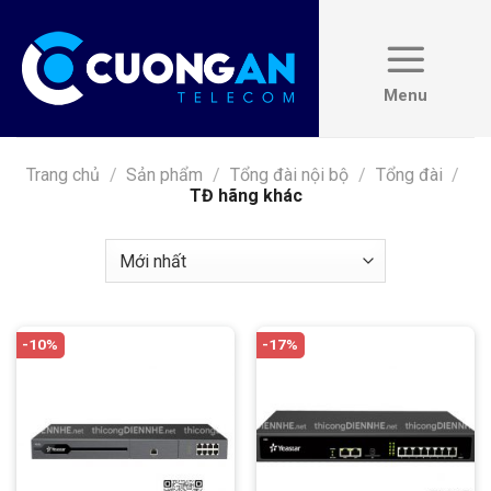
Skip
to
content
Trang chủ
/
Sản phẩm
/
Tổng đài nội bộ
/
Tổng đài
/
TĐ hãng khác
-10%
-17%