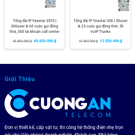
Tổng đài IP Yeastar S570 |
Tổng đài IP Yeastar S50 | 50user
300user & 60 cuộc gọi đồng
& 25 cuộc gọi đồng thời, 50
thời, 300 tài khoản call center
VoIP Trunks
40.650.000
₫
12.550.000
₫
45.050.000
₫
15.050.000
₫
Giới Thiệu
Đơn vị thiết kế, cấp vật tư, thi công hệ thống điện nhẹ trọn
gói cho Văn phòng doanh nghiệp, Khách sạn, Nhà hàng,