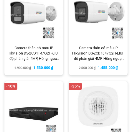
Camera thân có màu IP
Camera thân có màu IP
Hikvision DS-2CD1T47G2H-LIUF
Hikvision DS-2CD1047G2H-LIUF
độ phân giải 4MP, Hồng ngoại
độ phân giải 4MP, Hồng ngoại
50m
30m
1.530.000
₫
1.455.000
₫
1.900.000
₫
2.500.000
₫
-10%
-35%