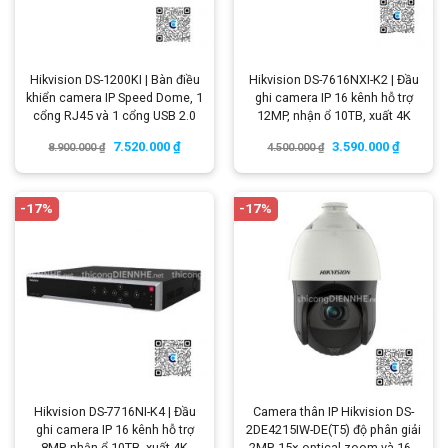
Hikvision DS-1200KI | Bàn điều
Hikvision DS-7616NXI-K2 | Đầu
khiển camera IP Speed Dome, 1
ghi camera IP 16 kênh hỗ trợ
cổng RJ45 và 1 cổng USB 2.0
12MP, nhận ổ 10TB, xuất 4K
7.520.000
₫
3.590.000
₫
8.900.000
₫
4.500.000
₫
-17%
-17%
Hikvision DS-7716NI-K4 | Đầu
Camera thân IP Hikvision DS-
ghi camera IP 16 kênh hỗ trợ
2DE4215IW-DE(T5) độ phân giải
8MP, nhận ổ 10TB, xuất 4K
2MP, 15× optical zoom và 16×