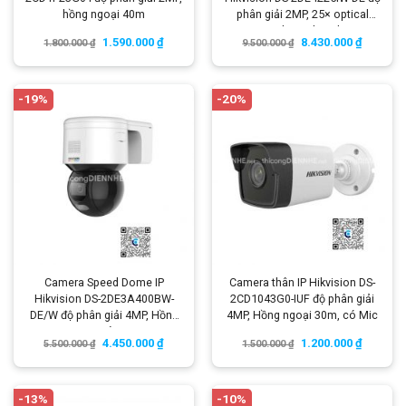
hồng ngoại 40m
phân giải 2MP, 25× optical
zoom and 16× digital zoom
1.590.000
₫
8.430.000
₫
1.800.000
₫
9.500.000
₫
-19%
-20%
Camera Speed Dome IP
Camera thân IP Hikvision DS-
Hikvision DS-2DE3A400BW-
2CD1043G0-IUF độ phân giải
DE/W độ phân giải 4MP, Hồng
4MP, Hồng ngoại 30m, có Mic
ngoại 30m, màu 24/7, 16x
4.450.000
₫
1.200.000
₫
5.500.000
₫
1.500.000
₫
digital zoom
-13%
-10%