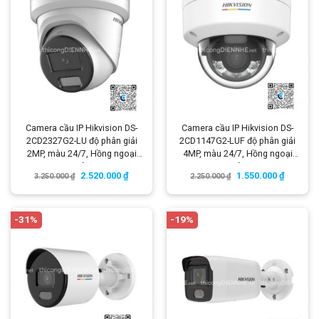
Camera cầu IP Hikvision DS-
Camera cầu IP Hikvision DS-
2CD2327G2-LU độ phân giải
2CD1147G2-LUF độ phân giải
2MP, màu 24/7, Hồng ngoại
4MP, màu 24/7, Hồng ngoại
30m, có micro
30m, có micro
2.520.000
₫
1.550.000
₫
3.250.000
₫
2.250.000
₫
-31%
-19%