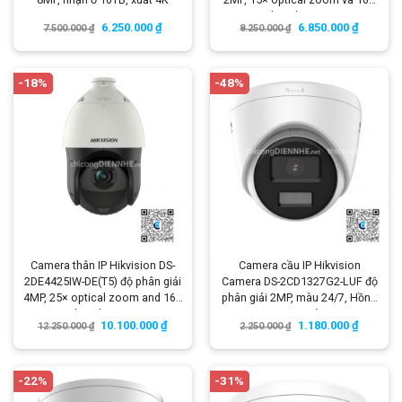
digital zoom
6.250.000
₫
6.850.000
₫
7.500.000
₫
8.250.000
₫
-18%
-48%
Camera thân IP Hikvision DS-
Camera cầu IP Hikvision
2DE4425IW-DE(T5) độ phân giải
Camera DS-2CD1327G2-LUF độ
4MP, 25× optical zoom and 16×
phân giải 2MP, màu 24/7, Hồng
digital zoom
ngoại 30m, có micro
10.100.000
₫
1.180.000
₫
12.250.000
₫
2.250.000
₫
-22%
-31%