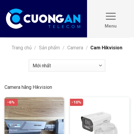
Skip
to
content
Trang chủ
/
Sản phẩm
/
Camera
/
Cam Hikvision
Camera hãng Hikvision
-6%
-10%