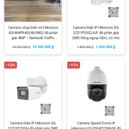
Camera chụp biển số Hikvision
Camera thân IP Hikvision DS-
iDS-ANPR403-BI/0832 độ phân
2CD1P23G2-IUF độ phân giải
giải 4MP – Network Traffic
2MP, hồng ngoại 30m, có mic
Camera
16.900.000
₫
1.620.000
₫
18.000.000
₫
1.800.000
₫
-12%
-11%
Camera thân IP Hikvision DS-
Camera Speed Dome IP
2CD1P23G0-I độ phân giải 2MP,
Hikvision DS-2DE4225IW-DE độ