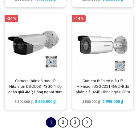
-24%
-14%
Camera thân có màu IP
Camera thân có màu IP
Hikvision DS-2CD3T43G0-4I độ
Hikvision DS-2CD2T46G2-4I độ
phân giải 4MP, Hồng ngoại 90m
phân giải 4MP, Hồng ngoại 80m
2.655.000
₫
2.995.000
₫
3.500.000
₫
3.500.000
₫
1
2
3