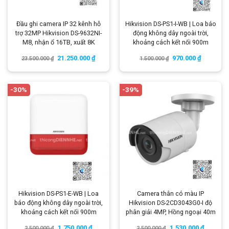
Đầu ghi camera IP 32 kênh hỗ
Hikvision DS-PS1-I-WB | Loa báo
trợ 32MP Hikvision DS-9632NI-
động không dây ngoài trời,
M8, nhận ổ 16TB, xuất 8K
khoảng cách kết nối 900m
21.250.000
₫
970.000
₫
23.500.000
₫
1.500.000
₫
-30%
-39%
Hikvision DS-PS1-E-WB | Loa
Camera thân có màu IP
báo động không dây ngoài trời,
Hikvision DS-2CD3043G0-I độ
khoảng cách kết nối 900m
phân giải 4MP, Hồng ngoại 40m
1.750.000
₫
1.530.000
₫
2.500.000
₫
2.500.000
₫