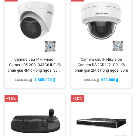
Camera cầu IP Hikvision
Camera cầu IP Hikvision
Camera DS-2CD1343G0-IUF độ
Camera DS-2CD1121G0-I độ
phân giải 4MP, Hồng ngoại 30m,
phân giải 2MP, Hồng ngoại 30m
có Mic
1.305.000
₫
620.000
₫
1.500.000
₫
690.000
₫
-16%
-20%