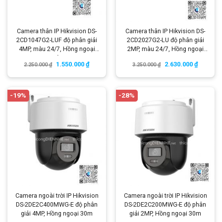
Camera thân IP Hikvision DS-
Camera thân IP Hikvision DS-
2CD1047G2-LUF độ phân giải
2CD2027G2-LU độ phân giải
4MP, màu 24/7, Hồng ngoại
2MP, màu 24/7, Hồng ngoại
30m, có micro
40m
1.550.000
₫
2.630.000
₫
2.250.000
₫
3.250.000
₫
-19%
-28%
Camera ngoài trời IP Hikvision
Camera ngoài trời IP Hikvision
DS-2DE2C400MWG-E độ phân
DS-2DE2C200MWG-E độ phân
giải 4MP, Hồng ngoại 30m
giải 2MP, Hồng ngoại 30m