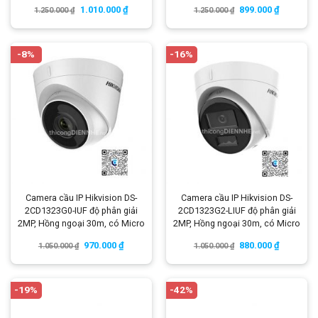
1.010.000
₫
899.000
₫
1.250.000
₫
1.250.000
₫
-8%
-16%
Camera cầu IP Hikvision DS-
Camera cầu IP Hikvision DS-
2CD1323G0-IUF độ phân giải
2CD1323G2-LIUF độ phân giải
2MP, Hồng ngoại 30m, có Micro
2MP, Hồng ngoại 30m, có Micro
970.000
₫
880.000
₫
1.050.000
₫
1.050.000
₫
-19%
-42%