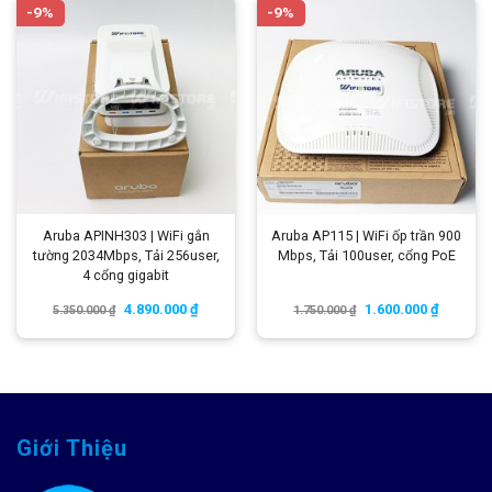
-9%
-9%
Aruba APINH303 | WiFi gắn
Aruba AP115 | WiFi ốp trần 900
tường 2034Mbps, Tải 256user,
Mbps, Tải 100user, cổng PoE
4 cổng gigabit
4.890.000
₫
1.600.000
₫
5.350.000
₫
1.750.000
₫
Giới Thiệu