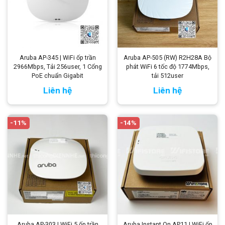
Aruba AP-345 | WiFi ốp trần
Aruba AP-505 (RW) R2H28A Bộ
2966Mbps, Tải 256user, 1 Cổng
phát WiFi 6 tốc độ 1774Mbps,
PoE chuẩn Gigabit
tải 512user
Liên hệ
Liên hệ
-11%
-14%
Aruba AP-303 | WiFi 5 ốp trần
Aruba Instant On AP11 | WiFi ốp