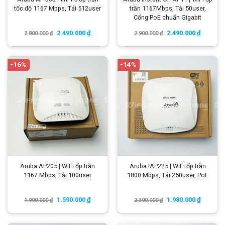
tốc độ 1167 Mbps, Tải 512user
trần 1167Mbps, Tải 50user,
Cổng PoE chuẩn Gigabit
2.490.000
₫
2.490.000
₫
2.800.000
₫
2.900.000
₫
-16%
-14%
Aruba AP205 | WiFi ốp trần
Aruba IAP225 | WiFi ốp trần
1167 Mbps, Tải 100user
1800 Mbps, Tải 250user, PoE
1.590.000
₫
1.980.000
₫
1.900.000
₫
2.300.000
₫