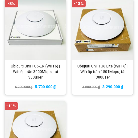
-8%
-13%
Ubiquiti UniFi U6-LR (WiFi 6) |
Ubiquiti UniFi U6 Lite (WiFi 6) |
Wifi ốp trần 3000Mbps, tải
Wifi ốp trần 1501Mbps, tải
300user
300user
5.700.000
₫
3.290.000
₫
6.200.000
₫
3.800.000
₫
-11%