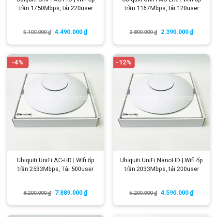
trần 1750Mbps, tải 220user
trần 1167Mbps, tải 120user
4.490.000
₫
2.390.000
₫
5.100.000
₫
2.800.000
₫
-4%
-12%
Ubiquiti UniFi AC-HD | Wifi ốp
Ubiquiti UniFi NanoHD | Wifi ốp
trần 2533Mbps, Tải 500user
trần 2033Mbps, tải 200user
7.889.000
₫
4.590.000
₫
8.200.000
₫
5.200.000
₫