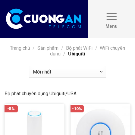
Skip
to
content
Trang chủ
/
Sản phẩm
/
Bộ phát WiFi
/
WiFi chuyên
dụng
/
Ubiquiti
Bộ phát chuyên dụng Ubiquiti/USA
-5%
-10%