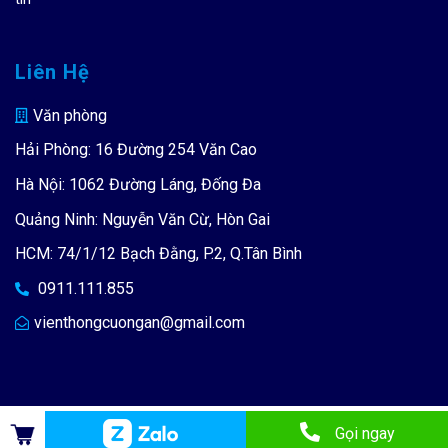
Liên Hệ
Văn phòng
Hải Phòng: 16 Đường 254 Văn Cao
Hà Nội: 1062 Đường Láng, Đống Đa
Quảng Ninh: Nguyễn Văn Cừ, Hòn Gai
HCM: 74/1/12 Bạch Đằng, P.2, Q.Tân Bình
0911.111.855
vienthongcuongan@gmail.com
Copyright 2019 ©
Cường An
-
Designed by
Upweb.vn
Gọi ngay