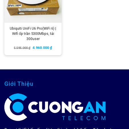
Ubiquiti UniFi U6 Pro(WiFi 6) |
Wifi ốp trần 5300Mbps, tải
300user
4.960.000
₫
5.595.000
₫
Giới Thiệu