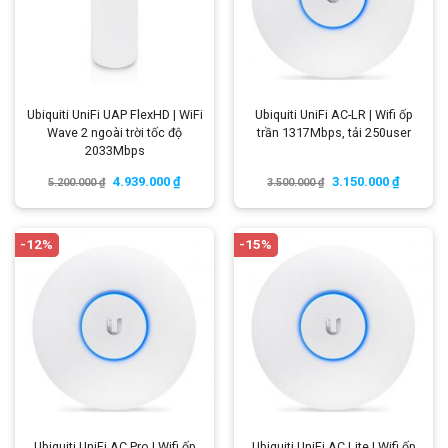
Ubiquiti UniFi UAP FlexHD | WiFi
Ubiquiti UniFi AC-LR | Wifi ốp
Wave 2 ngoài trời tốc độ
trần 1317Mbps, tải 250user
2033Mbps
4.939.000
₫
3.150.000
₫
5.200.000
₫
3.500.000
₫
-12%
-15%
Ubiquiti UniFi AC Pro | Wifi ốp
Ubiquiti UniFi AC Lite | Wifi ốp