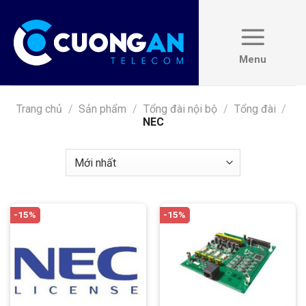
Skip
to
content
Trang chủ
/
Sản phẩm
/
Tổng đài nội bộ
/
Tổng đài
/
NEC
-15%
-15%