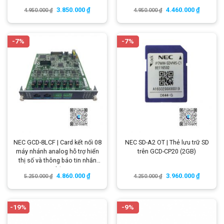
3.850.000
₫
4.460.000
₫
4.950.000
₫
4.950.000
₫
-7%
-7%
NEC GCD-8LCF | Card kết nối 08
NEC SD-A2 OT | Thẻ lưu trữ SD
máy nhánh analog hỗ trợ hiển
trên GCD-CP20 (2GB)
thị số và thông báo tin nhắn
chờ
4.860.000
₫
3.960.000
₫
5.250.000
₫
4.250.000
₫
-19%
-9%