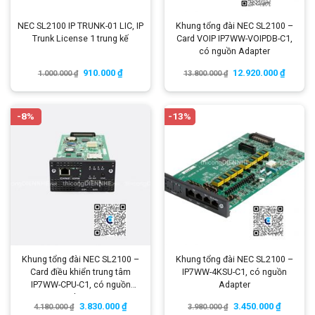
NEC SL2100 IP TRUNK-01 LIC, IP
Khung tổng đài NEC SL2100 –
Trunk License 1 trung kế
Card VOIP IP7WW-VOIPDB-C1,
có nguồn Adapter
910.000
₫
12.920.000
₫
1.000.000
₫
13.800.000
₫
-8%
-13%
Khung tổng đài NEC SL2100 –
Khung tổng đài NEC SL2100 –
Card điều khiển trung tâm
IP7WW-4KSU-C1, có nguồn
IP7WW-CPU-C1, có nguồn
Adapter
Adapter
3.830.000
₫
3.450.000
₫
4.180.000
₫
3.980.000
₫