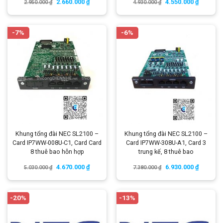
2.660.000
₫
4.550.000
₫
2.950.000
₫
4.930.000
₫
-7%
-6%
Khung tổng đài NEC SL2100 –
Khung tổng đài NEC SL2100 –
Card IP7WW-008U-C1, Card Card
Card IP7WW-308U-A1, Card 3
8 thuê bao hỗn hợp
trung kế, 8 thuê bao
4.670.000
₫
6.930.000
₫
5.030.000
₫
7.380.000
₫
-20%
-13%