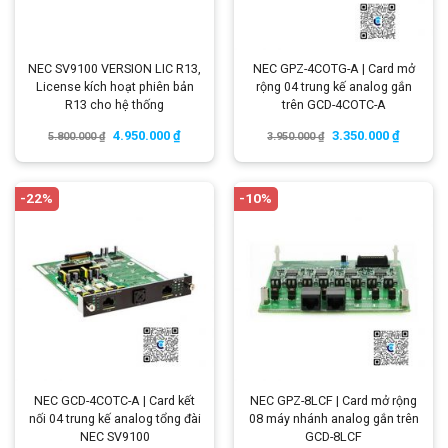
NEC SV9100 VERSION LIC R13,
NEC GPZ-4COTG-A | Card mở
License kích hoạt phiên bản
rộng 04 trung kế analog gắn
R13 cho hệ thống
trên GCD-4COTC-A
4.950.000
₫
3.350.000
₫
5.800.000
₫
3.950.000
₫
-22%
-10%
NEC GCD-4COTC-A | Card kết
NEC GPZ-8LCF | Card mở rộng
nối 04 trung kế analog tổng đài
08 máy nhánh analog gắn trên
NEC SV9100
GCD-8LCF