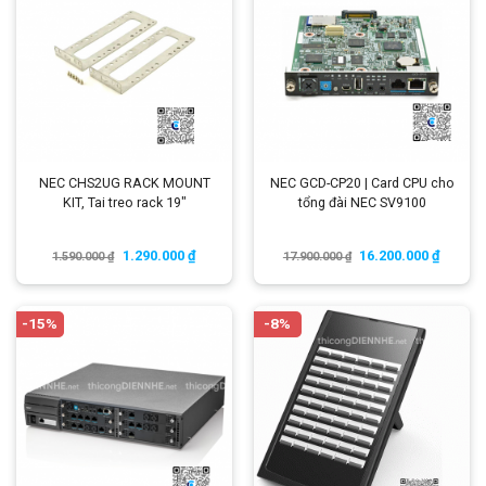
NEC CHS2UG RACK MOUNT
NEC GCD-CP20 | Card CPU cho
KIT, Tai treo rack 19″
tổng đài NEC SV9100
1.290.000
₫
16.200.000
₫
1.590.000
₫
17.900.000
₫
-15%
-8%