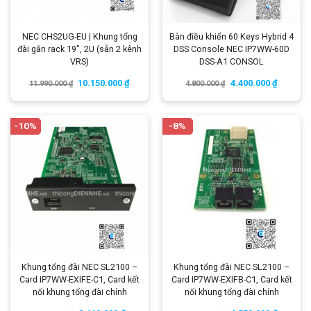
NEC CHS2UG-EU | Khung tổng
Bàn điều khiển 60 Keys Hybrid 4
đài gắn rack 19″, 2U (sẵn 2 kênh
DSS Console NEC IP7WW-60D
VRS)
DSS-A1 CONSOL
10.150.000
₫
4.400.000
₫
11.990.000
₫
4.800.000
₫
-10%
-8%
Khung tổng đài NEC SL2100 –
Khung tổng đài NEC SL2100 –
Card IP7WW-EXIFE-C1, Card kết
Card IP7WW-EXIFB-C1, Card kết
nối khung tổng đài chính
nối khung tổng đài chính