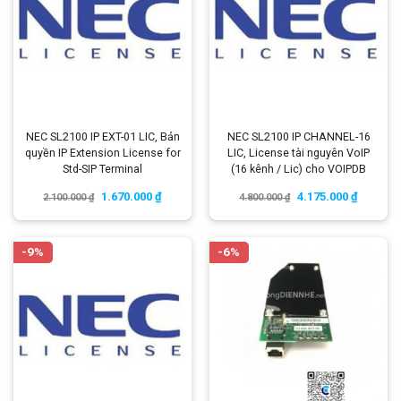
NEC SL2100 IP EXT-01 LIC, Bản
NEC SL2100 IP CHANNEL-16
quyền IP Extension License for
LIC, License tài nguyên VoIP
Std-SIP Terminal
(16 kênh / Lic) cho VOIPDB
1.670.000
₫
4.175.000
₫
2.100.000
₫
4.800.000
₫
-9%
-6%