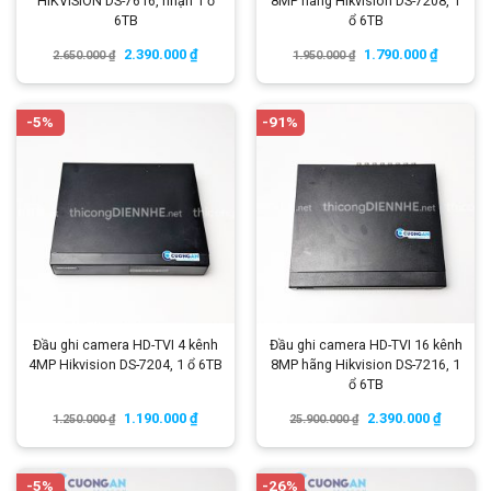
HIKVISION DS-7616, nhận 1 ổ
8MP hãng Hikvision DS-7208, 1
6TB
ổ 6TB
2.390.000
₫
1.790.000
₫
2.650.000
₫
1.950.000
₫
-5%
-91%
Đầu ghi camera HD-TVI 4 kênh
Đầu ghi camera HD-TVI 16 kênh
4MP Hikvision DS-7204, 1 ổ 6TB
8MP hãng Hikvision DS-7216, 1
ổ 6TB
1.190.000
₫
2.390.000
₫
1.250.000
₫
25.900.000
₫
-5%
-26%