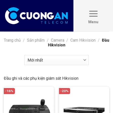
Skip
to
content
Trang chủ
/
Sản phẩm
/
Camera
/
Cam Hikvision
/
Đầu
Hikvision
Đầu ghi và các phụ kiện giám sát Hikvision
-16%
-20%