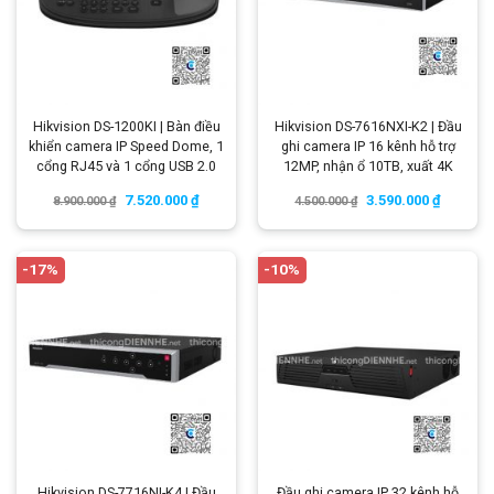
Hikvision DS-1200KI | Bàn điều
Hikvision DS-7616NXI-K2 | Đầu
khiển camera IP Speed Dome, 1
ghi camera IP 16 kênh hỗ trợ
cổng RJ45 và 1 cổng USB 2.0
12MP, nhận ổ 10TB, xuất 4K
7.520.000
₫
3.590.000
₫
8.900.000
₫
4.500.000
₫
-17%
-10%
Hikvision DS-7716NI-K4 | Đầu
Đầu ghi camera IP 32 kênh hỗ