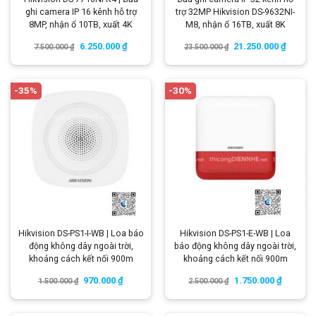
ghi camera IP 16 kênh hỗ trợ
trợ 32MP Hikvision DS-9632NI-
8MP, nhận ổ 10TB, xuất 4K
M8, nhận ổ 16TB, xuất 8K
6.250.000
₫
21.250.000
₫
7.500.000
₫
23.500.000
₫
-35%
-30%
Hikvision DS-PS1-I-WB | Loa báo
Hikvision DS-PS1-E-WB | Loa
động không dây ngoài trời,
báo động không dây ngoài trời,
khoảng cách kết nối 900m
khoảng cách kết nối 900m
970.000
₫
1.750.000
₫
1.500.000
₫
2.500.000
₫