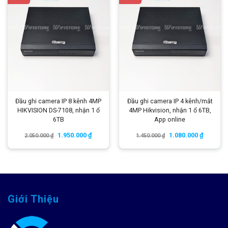
Đầu ghi camera IP 8 kênh 4MP
Đầu ghi camera IP 4 kênh/mắt
HIKVISION DS-7108, nhận 1 ổ
4MP Hikvision, nhận 1 ổ 6TB,
6TB
App online
1.950.000
₫
1.080.000
₫
2.050.000
₫
1.450.000
₫
Giới Thiệu