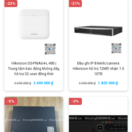
-23%
-21%
Hikvision DS-PWA64-L-WB |
Đầu ghi IP 8 kênh/camera
Trung tâm báo động không dây,
Hikvision hỗ trợ 12MP, nhận 1 ổ
hỗ trợ 32 user đồng thời
10TB
2.690.000
₫
1.825.000
₫
3.500.000
₫
2.300.000
₫
-5%
-3%