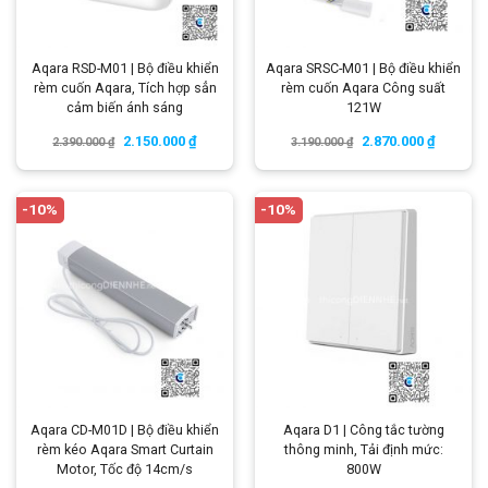
Aqara RSD-M01 | Bộ điều khiển
Aqara SRSC-M01 | Bộ điều khiển
rèm cuốn Aqara, Tích hợp sẳn
rèm cuốn Aqara Công suất
cảm biến ánh sáng
121W
2.150.000
₫
2.870.000
₫
2.390.000
₫
3.190.000
₫
-10%
-10%
Aqara CD-M01D | Bộ điều khiển
Aqara D1 | Công tắc tường
rèm kéo Aqara Smart Curtain
thông minh, Tải định mức:
Motor, Tốc độ 14cm/s
800W