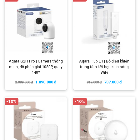
Aqara G2H Pro | Camera thông
Aqara Hub E1 | Bộ điều khiển
minh, độ phân giải 1080P, quay
trung tâm kết hợp kích sóng
140º
WiFi
1.890.000
₫
737.000
₫
2.089.000
₫
819.000
₫
-10%
-10%