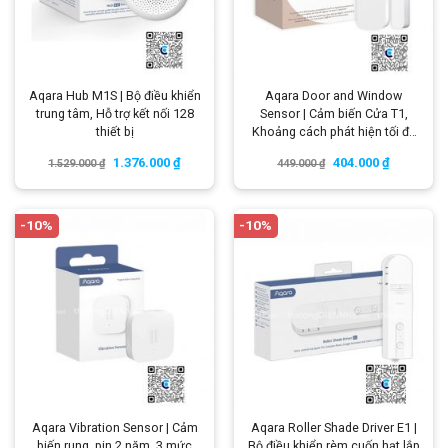
Aqara Hub M1S | Bộ điều khiển
Aqara Door and Window
trung tâm, Hỗ trợ kết nối 128
Sensor | Cảm biến Cửa T1,
thiết bị
Khoảng cách phát hiện tối đa
22 mm
1.376.000
₫
404.000
₫
1.529.000
₫
449.000
₫
-10%
-10%
Aqara Vibration Sensor | Cảm
Aqara Roller Shade Driver E1 |
biến rung, pin 2 năm, 3 mức
Bộ điều khiển rèm cuốn hạt lắp