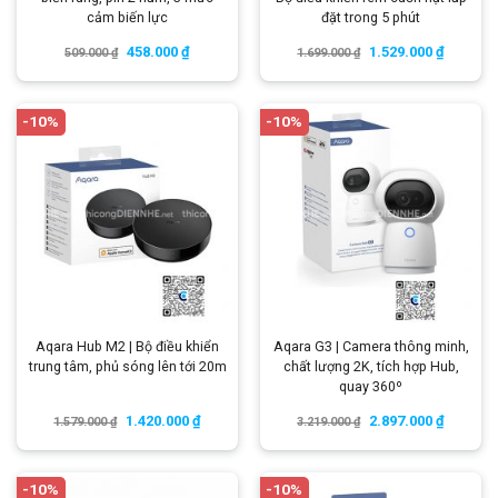
cảm biến lực
đặt trong 5 phút
458.000
₫
1.529.000
₫
509.000
₫
1.699.000
₫
-10%
-10%
Aqara Hub M2 | Bộ điều khiển
Aqara G3 | Camera thông minh,
trung tâm, phủ sóng lên tới 20m
chất lượng 2K, tích hợp Hub,
quay 360º
1.420.000
₫
2.897.000
₫
1.579.000
₫
3.219.000
₫
-10%
-10%