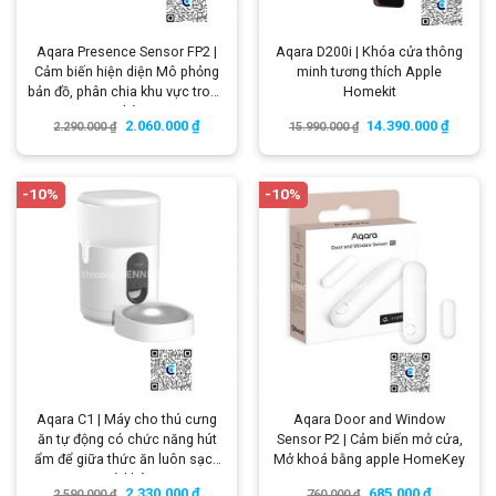
Aqara Presence Sensor FP2 |
Aqara D200i | Khóa cửa thông
Cảm biến hiện diện Mô phỏng
minh tương thích Apple
bản đồ, phân chia khu vực trong
Homekit
nhà
2.060.000
₫
14.390.000
₫
2.290.000
₫
15.990.000
₫
-10%
-10%
Aqara C1 | Máy cho thú cưng
Aqara Door and Window
ăn tự động có chức năng hút
Sensor P2 | Cảm biến mở cửa,
ẩm để giữa thức ăn luôn sạch
Mở khoá bằng apple HomeKey
và khô
2.330.000
₫
685.000
₫
2.590.000
₫
760.000
₫