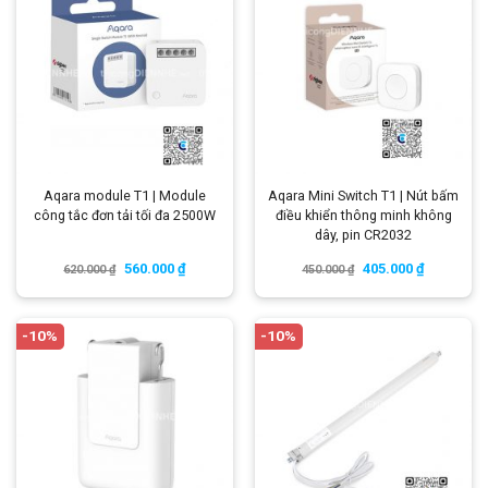
Aqara module T1 | Module
Aqara Mini Switch T1 | Nút bấm
công tắc đơn tải tối đa 2500W
điều khiển thông minh không
dây, pin CR2032
560.000
₫
405.000
₫
620.000
₫
450.000
₫
-10%
-10%