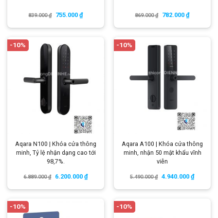
755.000
₫
782.000
₫
839.000
₫
869.000
₫
-10%
-10%
Aqara N100 | Khóa cửa thông
Aqara A100 | Khóa cửa thông
minh, Tỷ lệ nhận dạng cao tới
minh, nhận 50 mật khẩu vĩnh
98,7%.
viễn
6.200.000
₫
4.940.000
₫
6.889.000
₫
5.490.000
₫
-10%
-10%