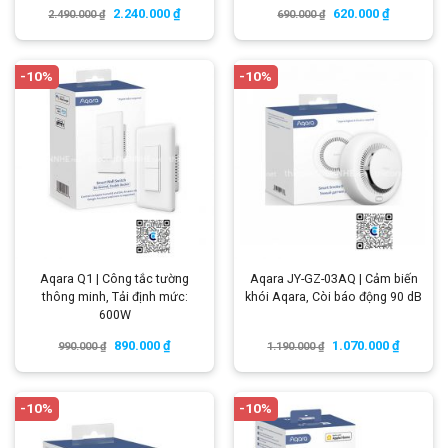
2.240.000
₫
620.000
₫
2.490.000
₫
690.000
₫
-10%
-10%
Aqara Q1 | Công tắc tường
Aqara JY-GZ-03AQ | Cảm biến
thông minh, Tải định mức:
khói Aqara, Còi báo động 90 dB
600W
890.000
₫
1.070.000
₫
990.000
₫
1.190.000
₫
-10%
-10%