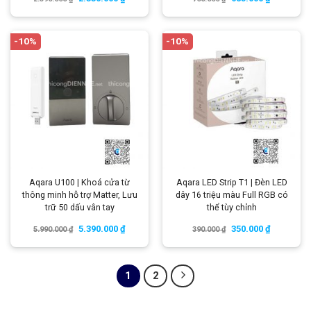
-10%
-10%
Aqara U100 | Khoá cửa từ
Aqara LED Strip T1 | Đèn LED
thông minh hỗ trợ Matter, Lưu
dây 16 triệu màu Full RGB có
trữ 50 dấu vân tay
thể tùy chỉnh
5.390.000
₫
350.000
₫
5.990.000
₫
390.000
₫
1
2