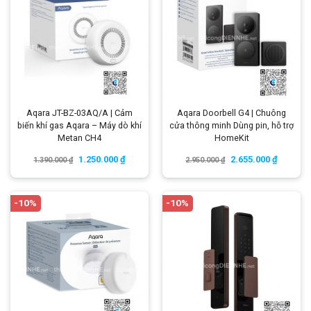
Aqara JT-BZ-03AQ/A | Cảm
Aqara Doorbell G4 | Chuông
biến khí gas Aqara – Máy dò khí
cửa thông minh Dùng pin, hỗ trợ
Metan CH4
HomeKit
1.250.000
₫
2.655.000
₫
1.390.000
₫
2.950.000
₫
-10%
-10%