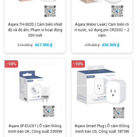
Aqara TH-S02D | Cảm biến nhiệt
Aqara Water Leak | Cảm biến rò
độ và độ ẩm, Phạm vi hoạt động
rỉ nước, sử dụng pin CR2032 – 2
200 mét
năm
467.000
₫
430.000
₫
519.000
₫
479.000
₫
-10%
-10%
Aqara SP-EUC01 | Ổ cắm thông
Aqara Smart Plug | Ổ cắm thông
minh bản UK, Công suất 2300W
minh bản US, Công suất 1875W