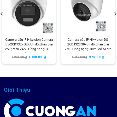
Camera cầu IP Hikvision Camera
Camera cầu IP Hikvision DS-
DS-2CD1327G2-LUF độ phân giải
2CD1323G0-IUF độ phân giải
2MP, màu 24/7, Hồng ngoại 30m,
2MP, Hồng ngoại 30m, có Micro
có micro
1.180.000
₫
970.000
₫
2.250.000
₫
1.050.000
₫
Giới Thiệu