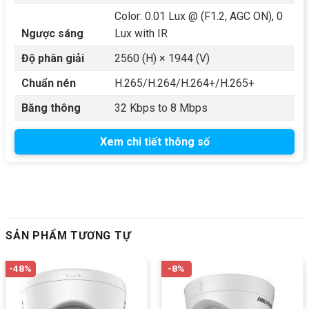
Color: 0.01 Lux @ (F1.2, AGC ON), 0
Ngược sáng
Lux with IR
Độ phân giải
2560 (H) × 1944 (V)
Chuẩn nén
H.265/H.264/H.264+/H.265+
Băng thông
32 Kbps to 8 Mbps
Xem chi tiết thông số
SẢN PHẨM TƯƠNG TỰ
-48%
-8%