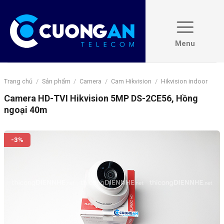
Skip
to
content
Trang chủ
/
Sản phẩm
/
Camera
/
Cam Hikvision
/
Hikvision indoor
Camera HD-TVI Hikvision 5MP DS-2CE56, Hồng
ngoại 40m
-3%