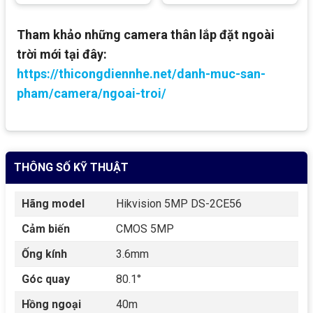
Tham khảo những camera thân lắp đặt ngoài
trời mới tại đây:
https://thicongdiennhe.net/danh-muc-san-
pham/camera/ngoai-troi/
THÔNG SỐ KỸ THUẬT
Hãng model
Hikvision 5MP DS-2CE56
Cảm biến
CMOS 5MP
Ống kính
3.6mm
Góc quay
80.1°
Hồng ngoại
40m