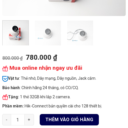
780.000
₫
800.000
₫
Mua online nhận ngay ưu đãi
Vật tư
: Thẻ nhớ, Dây mạng, Dây nguồn, Jack cắm.
Bảo hành
: Chính hãng 24 tháng, có CO/CQ.
Tặng:
1 thẻ 32GB khi lắp 2 camera.
Hik-Connect
Phần mềm:
bản quyền cài cho 128 thiết bị.
Camera HD-TVI Hikvision 5MP DS-2CE56, Hồng ngoại 40m số l
THÊM VÀO GIỎ HÀNG