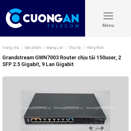
Skip
to
content
Trang chủ
/
Sản phẩm
/
Mạng Lan
/
Chịu tải
/
Hãng khác
Grandstream GWN7003 Router chịu tải 150user, 2
SFP 2.5 Gigabit, 9 Lan Gigabit