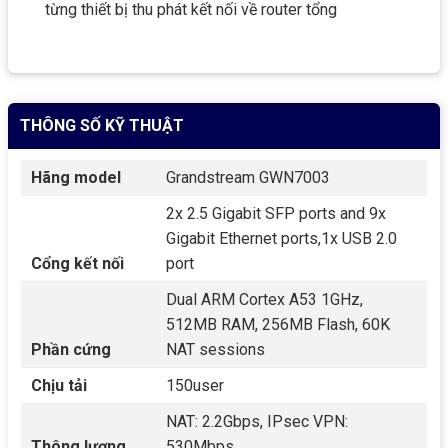
từng thiết bị thu phát kết nối về router tổng
THÔNG SỐ KỸ THUẬT
Hãng model
Grandstream GWN7003
2x 2.5 Gigabit SFP ports and 9x
Gigabit Ethernet ports,1x USB 2.0
Cổng kết nối
port
Dual ARM Cortex A53 1GHz,
512MB RAM, 256MB Flash, 60K
Phần cứng
NAT sessions
Chịu tải
150user
NAT: 2.2Gbps, IPsec VPN:
Thông lượng
530Mbps