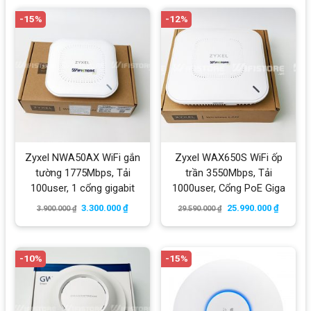
-15%
-12%
Zyxel NWA50AX WiFi gắn
Zyxel WAX650S WiFi ốp
tường 1775Mbps, Tải
trần 3550Mbps, Tải
100user, 1 cổng gigabit
1000user, Cổng PoE Giga
3.300.000
₫
25.990.000
₫
3.900.000
₫
29.590.000
₫
-10%
-15%