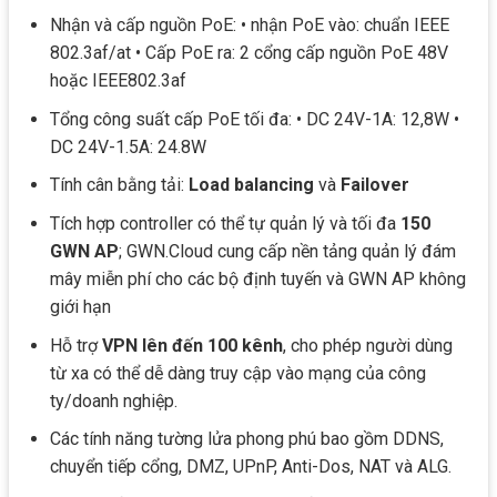
Nhận và cấp nguồn PoE: • nhận PoE vào: chuẩn IEEE
802.3af/at • Cấp PoE ra: 2 cổng cấp nguồn PoE 48V
hoặc IEEE802.3af
Tổng công suất cấp PoE tối đa: • DC 24V-1A: 12,8W •
DC 24V-1.5A: 24.8W
Tính cân bằng tải:
Load balancing
và
Failover
Tích hợp controller có thể tự quản lý và tối đa
150
GWN AP
; GWN.Cloud cung cấp nền tảng quản lý đám
mây miễn phí cho các bộ định tuyến và GWN AP không
giới hạn
Hỗ trợ
VPN lên đến 100 kênh
, cho phép người dùng
từ xa có thể dễ dàng truy cập vào mạng của công
ty/doanh nghiệp.
Các tính năng tường lửa phong phú bao gồm DDNS,
chuyển tiếp cổng, DMZ, UPnP, Anti-Dos, NAT và ALG.