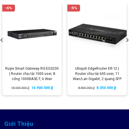
-6%
-5%
Ruijie Smart Gateway RG-EG3230
Ubiquiti EdgeRouter ER-12 |
| Router chịu tải 1000 user, 8
Router chịu tải 600 user, 11
cổng 1000BASE-T, 6 Wan
Wan/Lan Gigabit, 2 quang SFP
16.900.000
₫
8.350.000
₫
18.000.000
₫
8.800.000
₫
Giới Thiệu