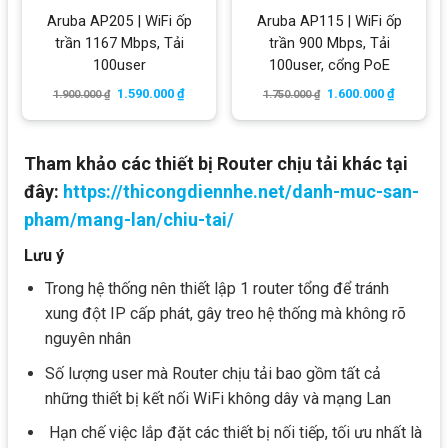
Aruba AP205 | WiFi ốp
Aruba AP115 | WiFi ốp
trần 1167 Mbps, Tải
trần 900 Mbps, Tải
100user
100user, cổng PoE
1.590.000
₫
1.600.000
₫
1.900.000
₫
1.750.000
₫
Tham khảo các thiết bị Router chịu tải khác tại
đây:
https://thicongdiennhe.net/danh-muc-san-
pham/mang-lan/chiu-tai/
Lưu ý
Trong hệ thống nên thiết lập 1 router tổng để tránh
xung đột IP cấp phát, gây treo hệ thống mà không rõ
nguyên nhân
Số lượng user mà Router chịu tải bao gồm tất cả
những thiết bị kết nối WiFi không dây và mạng Lan
Hạn chế việc lắp đặt các thiết bị nối tiếp, tối ưu nhất là