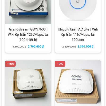
Grandstream GWN7600 |
Ubiquiti UniFi AC Lite | Wifi
WiFi ốp trần 1267Mbps, tải
ốp trần 1167Mbps, tải
100 thiết bị
120user
2.790.000
₫
2.390.000
₫
3.100.000
₫
2.800.000
₫
-16%
-9%