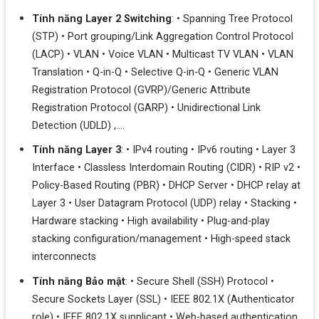
Tính năng Layer 2 Switching
: • Spanning Tree Protocol
(STP) • Port grouping/Link Aggregation Control Protocol
(LACP) • VLAN • Voice VLAN • Multicast TV VLAN • VLAN
Translation • Q-in-Q • Selective Q-in-Q • Generic VLAN
Registration Protocol (GVRP)/Generic Attribute
Registration Protocol (GARP) • Unidirectional Link
Detection (UDLD) ,….
Tính năng Layer 3
: • IPv4 routing • IPv6 routing • Layer 3
Interface • Classless Interdomain Routing (CIDR) • RIP v2 •
Policy-Based Routing (PBR) • DHCP Server • DHCP relay at
Layer 3 • User Datagram Protocol (UDP) relay • Stacking •
Hardware stacking • High availability • Plug-and-play
stacking configuration/management • High-speed stack
interconnects
Tính năng Bảo mật
: • Secure Shell (SSH) Protocol •
Secure Sockets Layer (SSL) • IEEE 802.1X (Authenticator
role) • IEEE 802.1X supplicant • Web-based authentication