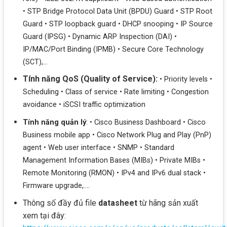
• STP Bridge Protocol Data Unit (BPDU) Guard • STP Root
Guard • STP loopback guard • DHCP snooping • IP Source
Guard (IPSG) • Dynamic ARP Inspection (DAI) •
IP/MAC/Port Binding (IPMB) • Secure Core Technology
(SCT),…
Tính năng QoS (Quality of Service):
• Priority levels •
Scheduling • Class of service • Rate limiting • Congestion
avoidance •
iSCSI traffic optimization
Tính năng quản lý
: • Cisco Business Dashboard • Cisco
Business mobile app • Cisco Network Plug and Play (PnP)
agent • Web user interface • SNMP • Standard
Management Information Bases (MIBs) • Private MIBs •
Remote Monitoring (RMON) • IPv4 and IPv6 dual stack •
Firmware upgrade,….
Thông số đầy đủ file
datasheet
từ hãng sản xuất
xem tại đây: