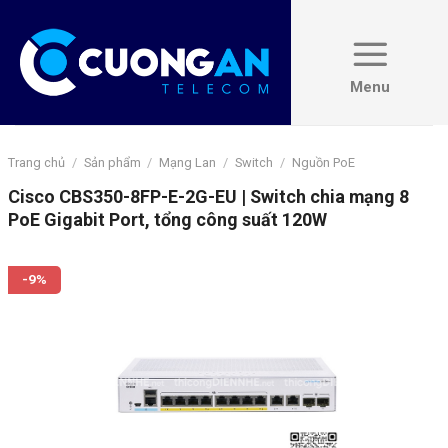
Skip
to
content
Trang chủ
/
Sản phẩm
/
Mạng Lan
/
Switch
/
Nguồn PoE
Cisco CBS350-8FP-E-2G-EU | Switch chia mạng 8
PoE Gigabit Port, tổng công suất 120W
-9%