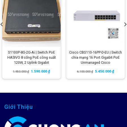
S1100P-8G-2G-Ai | Switch PoE
Cisco CBS110-16PP-D-EU | Switch
HASIVO 8 cổng PoE công suất
chia mạng 16 Port Gigabit PoE
120W, 2 Uplink Gigabit
Unmanaged Cisco
1.590.000
₫
5.450.000
₫
1.950.000
₫
6.100.000
₫
Giới Thiệu