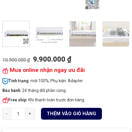
9.900.000
₫
10.900.000
₫
Mua online nhận ngay ưu đãi
Tình
trạng
: mới 100%, Phụ kiện: Adapter
Bảo hành
: 24 tháng đổi phần cứng
Free ship:
Khi thanh toán trước đơn hàng.
Cisco CBS350-8FP-E-2G-EU | Switch chia mạng 8 PoE Gigabit Po
THÊM VÀO GIỎ HÀNG