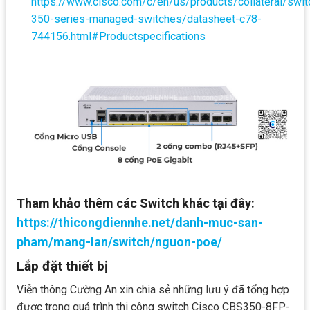
https://www.cisco.com/c/en/us/products/collateral/swi
350-series-managed-switches/datasheet-c78-
744156.html#Productspecifications
Tham khảo thêm các Switch khác tại đây:
https://thicongdiennhe.net/danh-muc-san-
pham/mang-lan/switch/nguon-poe/
Lắp đặt thiết bị
Viễn thông Cường An xin chia sẻ những lưu ý đã tổng hợp
được trong quá trình thi công switch Cisco CBS350-8FP-