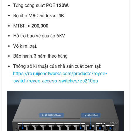
Tổng công suất POE
120W.
Bộ nhớ MAC address:
4K
MTBF:
> 200,000
Hỗ trợ bảo vệ quá áp 6KV.
Vỏ kim loại.
Bảo hành: 3 năm theo hãng
Thông số kĩ thuật của nhà sản xuất xem tại:
https://ro.ruijienetworks.com/products/reyee-
switch/reyee-access-switches/es210gs