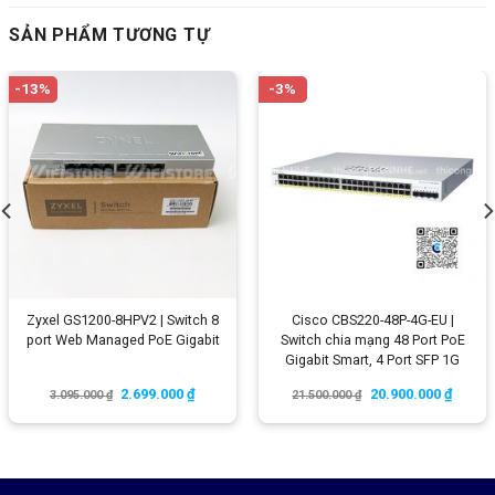
SẢN PHẨM TƯƠNG TỰ
-13%
-3%
Zyxel GS1200-8HPV2 | Switch 8
Cisco CBS220-48P-4G-EU |
port Web Managed PoE Gigabit
Switch chia mạng 48 Port PoE
Gigabit Smart, 4 Port SFP 1G
2.699.000
₫
20.900.000
₫
3.095.000
₫
21.500.000
₫