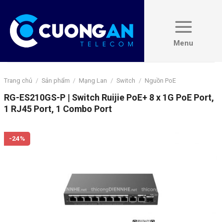
Skip
to
content
Trang chủ
/
Sản phẩm
/
Mạng Lan
/
Switch
/
Nguồn PoE
RG-ES210GS-P | Switch Ruijie PoE+ 8 x 1G PoE Port,
1 RJ45 Port, 1 Combo Port
-24%