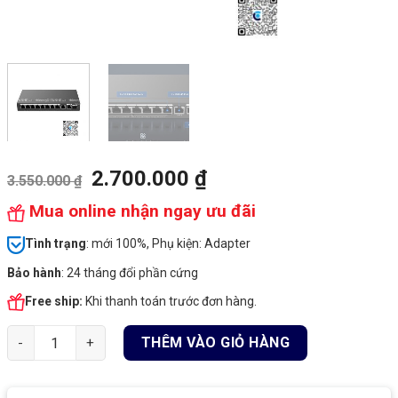
2.700.000
₫
3.550.000
₫
Mua online nhận ngay ưu đãi
Tình
trạng
: mới 100%, Phụ kiện: Adapter
Bảo hành
: 24 tháng đổi phần cứng
Free ship:
Khi thanh toán trước đơn hàng.
RG-ES210GS-P | Switch Ruijie PoE+ 8 x 1G PoE Port, 1 RJ45 Por
THÊM VÀO GIỎ HÀNG