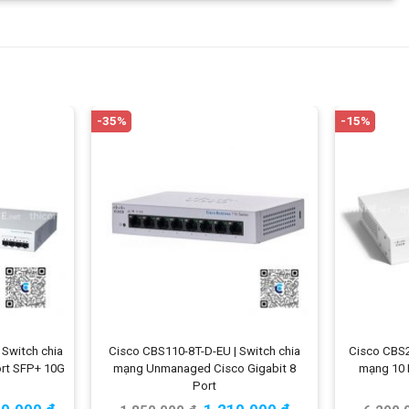
-35%
-15%
 Switch chia
Cisco CBS110-8T-D-EU | Switch chia
Cisco CBS2
ort SFP+ 10G
mạng Unmanaged Cisco Gigabit 8
mạng 10 
Port