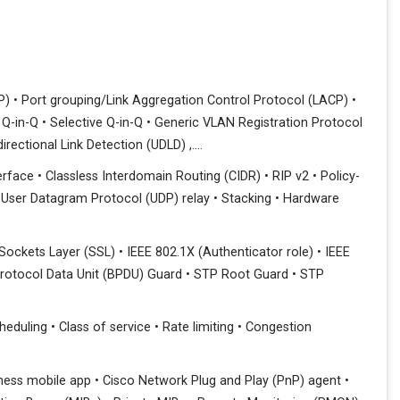
P) • Port grouping/Link Aggregation Control Protocol (LACP) •
Q-in-Q • Selective Q-in-Q • Generic VLAN Registration Protocol
rectional Link Detection (UDLD) ,….
nterface • Classless Interdomain Routing (CIDR) • RIP v2 • Policy-
 User Datagram Protocol (UDP) relay • Stacking • Hardware
Sockets Layer (SSL) • IEEE 802.1X (Authenticator role) • IEEE
Protocol Data Unit (BPDU) Guard • STP Root Guard • STP
Scheduling • Class of service • Rate limiting • Congestion
iness mobile app • Cisco Network Plug and Play (PnP) agent •