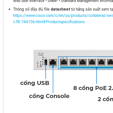
Web user interface • SNMP • Standard Management Informat
Thông số đầy đủ file
datasheet
từ hãng sản xuất xem tạ
https://www.cisco.com/c/en/us/products/collateral/s
c78-744156.html#Productspecifications