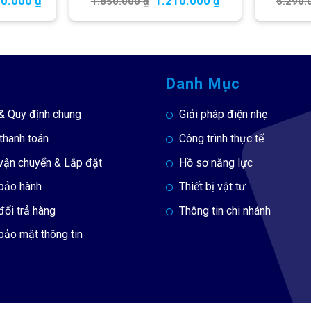
00.000
₫
1.210.000
₫
1.850.000
₫
6.290.
Danh Mục
& Quy định chung
Giải pháp điện nhẹ
thanh toán
Công trình thực tế
vận chuyển & Lắp đặt
Hồ sơ năng lực
 bảo hành
Thiết bị vật tư
đổi trả hàng
Thông tin chi nhánh
bảo mật thông tin