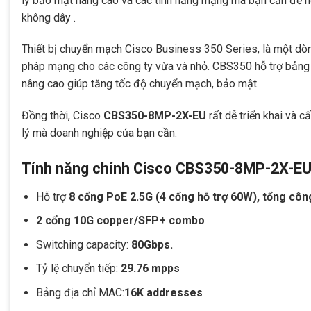
lý bảo mật nâng cao và các tính năng mạng mà bạn cần để hỗ
không dây .
Thiết bị chuyển mạch Cisco Business 350 Series, là một d
pháp mạng cho các công ty vừa và nhỏ. CBS350 hỗ trợ bảng đ
nâng cao giúp tăng tốc độ chuyển mạch, bảo mật.
Đồng thời, Cisco
CBS350-8MP-2X-EU
rất dễ triển khai và 
lý mà doanh nghiệp của bạn cần.
Tính năng chính Cisco CBS350-8MP-2X-E
Hỗ trợ
8 cổng PoE 2.5G (4 cổng hỗ trợ 60W), tổng cô
2 cổng 10G copper/SFP+ combo
Switching capacity:
80Gbps.
Tỷ lệ chuyển tiếp:
29.76 mpps
Bảng địa chỉ MAC:
16K addresses