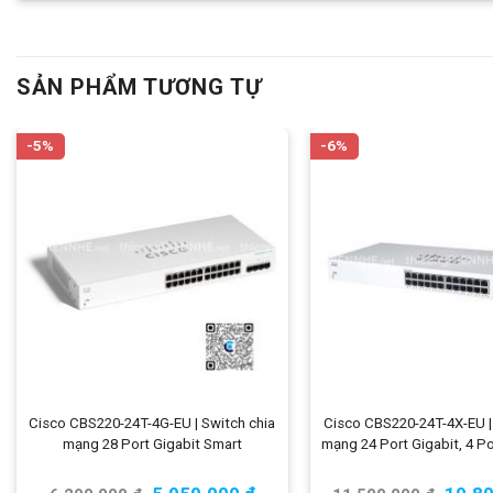
SẢN PHẨM TƯƠNG TỰ
-5%
-6%
Cisco CBS220-24T-4G-EU | Switch chia
Cisco CBS220-24T-4X-EU |
mạng 28 Port Gigabit Smart
mạng 24 Port Gigabit, 4 P