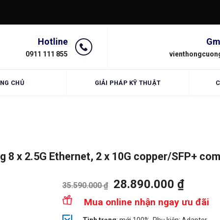
Hotline
Gm
0911 111 855
vienthongcuon
NG CHỦ
GIẢI PHÁP KỸ THUẬT
C
 8 x 2.5G Ethernet, 2 x 10G copper/SFP+ co
28.890.000
₫
35.590.000
₫
Mua online nhận ngay ưu đãi