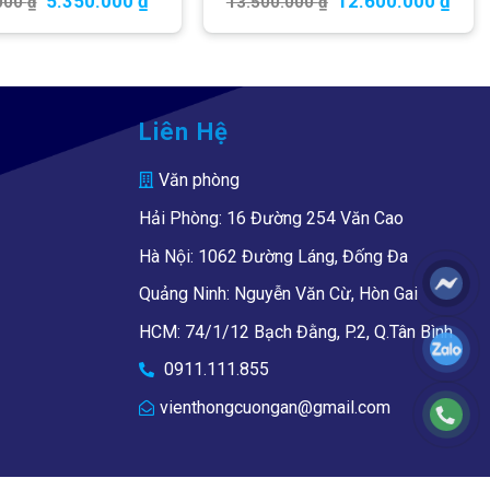
5.350.000
₫
12.600.000
₫
000
₫
13.500.000
₫
Liên Hệ
Văn phòng
Hải Phòng: 16 Đường 254 Văn Cao
Hà Nội: 1062 Đường Láng, Đống Đa
Quảng Ninh: Nguyễn Văn Cừ, Hòn Gai
HCM: 74/1/12 Bạch Đằng, P.2, Q.Tân Bình
0911.111.855
vienthongcuongan@gmail.com