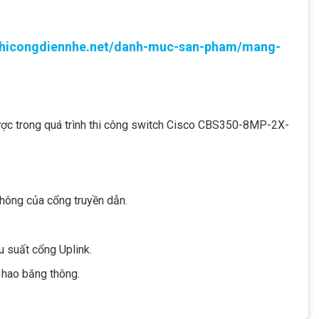
/thicongdiennhe.net/danh-muc-san-pham/mang-
ược trong quá trình thi công switch Cisco CBS350-8MP-2X-
hông của cổng truyền dẫn.
u suất cổng Uplink.
y hao băng thông.