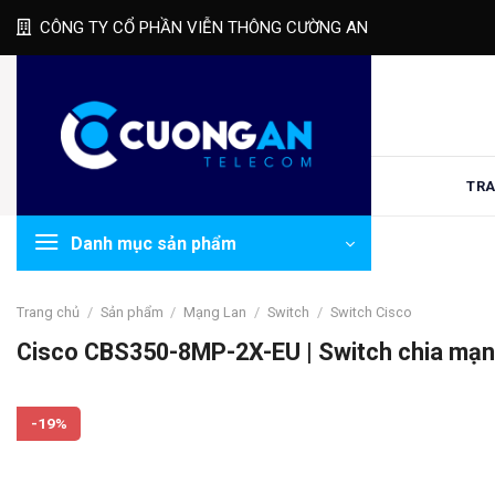
Skip
CÔNG TY CỔ PHẦN VIỄN THÔNG CƯỜNG AN
to
content
TRA
Danh mục sản phẩm
Trang chủ
/
Sản phẩm
/
Mạng Lan
/
Switch
/
Switch Cisco
Cisco CBS350-8MP-2X-EU | Switch chia mạng
-19%