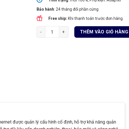
Tình
trạng
: mới 100%, Phụ kiện: Adapter
Bảo hành
: 24 tháng đổi phần cứng
Free ship:
Khi thanh toán trước đơn hàng.
Cisco CBS350-8MP-2X-EU | Switch chia mạng 8
THÊM VÀO GIỎ HÀNG
hernet được quản lý cấu hình cố định, hỗ trợ khả năng quản