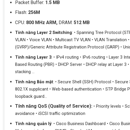
Packet Buffer:
1.5 MB
Flash:
256M
CPU:
800 MHz ARM,
DRAM:
512 MB
Tính năng Layer 2 Switching
: • Spanning Tree Protocol (ST
VLAN • Voice VLAN • Multicast TV VLAN • VLAN Translation • 
(GVRP)/Generic Attribute Registration Protocol (GARP) • Unidi
Tính năng Layer 3
: • IPv4 routing • IPv6 routing • Layer 3 I
Based Routing (PBR) • DHCP Server • DHCP relay at Layer 3 •
stacking …
Tính năng Bảo mật
: • Secure Shell (SSH) Protocol • Secure 
802.1X supplicant • Web-based authentication • STP Bridge 
loopback guard…
Tính năng QoS (Quality of Service):
• Priority levels • 
avoidance •
iSCSI traffic optimization
Tính năng quản lý
: • Cisco Business Dashboard • Cisco Bus