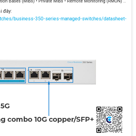
ion Bases (MIBs) • Private MIBs • Remote Monitoring (RMON) …
i đây:
witches/business-350-series-managed-switches/datasheet-