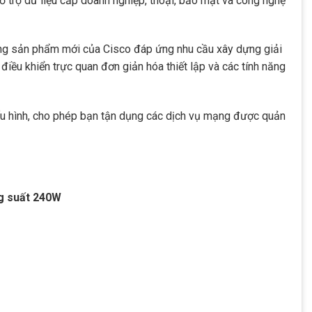
 trợ dữ liệu cấp doanh nghiệp, thoại, bảo mật và công nghệ
òng sản phẩm mới của Cisco đáp ứng nhu cầu xây dựng giải
iều khiển trực quan đơn giản hóa thiết lập và các tính năng
cấu hình, cho phép bạn tận dụng các dịch vụ mạng được quản
U
ng suất 240W