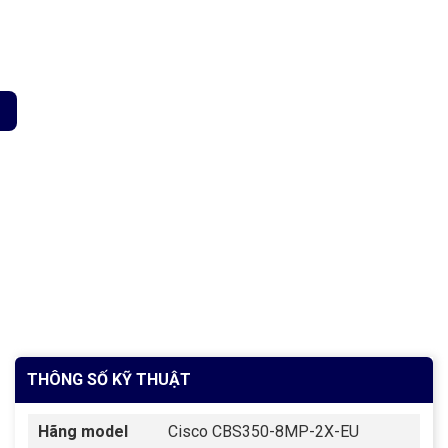
 x 2.5G Ethernet, 2 x 10G copper/SFP+ combo số lượng
THÔNG SỐ KỸ THUẬT
Hãng model
Cisco CBS350-8MP-2X-EU