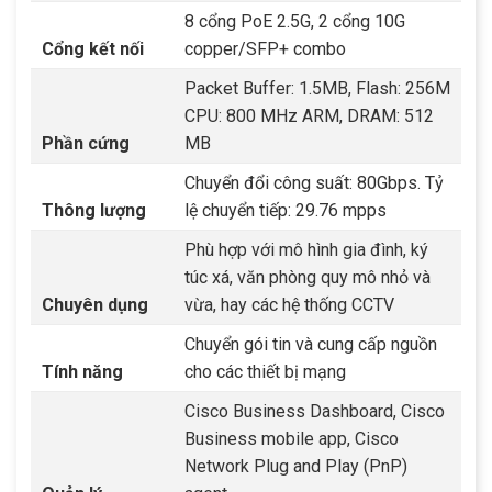
8 cổng PoE 2.5G, 2 cổng 10G
Cổng kết nối
copper/SFP+ combo
Packet Buffer: 1.5MB, Flash: 256M
CPU: 800 MHz ARM, DRAM: 512
Phần cứng
MB
Chuyển đổi công suất: 80Gbps. Tỷ
Thông lượng
lệ chuyển tiếp: 29.76 mpps
Phù hợp với mô hình gia đình, ký
túc xá, văn phòng quy mô nhỏ và
Chuyên dụng
vừa, hay các hệ thống CCTV
Chuyển gói tin và cung cấp nguồn
Tính năng
cho các thiết bị mạng
Cisco Business Dashboard, Cisco
Business mobile app, Cisco
Network Plug and Play (PnP)