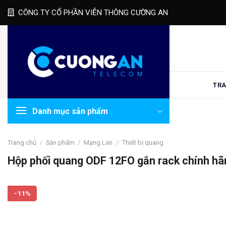
Skip
CÔNG TY CỔ PHẦN VIỄN THÔNG CƯỜNG AN
to
content
TRA
Danh mục sản phẩm
Trang chủ
/
Sản phẩm
/
Mạng Lan
/
Thiết bị quang
Hộp phối quang ODF 12FO gắn rack chính hãn
-11%