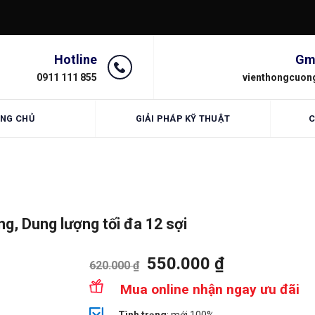
Hotline
Gm
0911 111 855
vienthongcuon
NG CHỦ
GIẢI PHÁP KỸ THUẬT
C
g, Dung lượng tối đa 12 sợi
550.000
₫
620.000
₫
Mua online nhận ngay ưu đãi