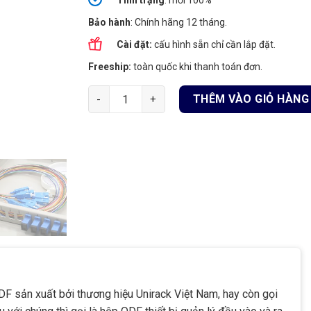
Tình
trạng
: mới 100%
Bảo hành
: Chính hãng 12 tháng.
Cài đặt:
cấu hình sẵn chỉ cần lắp đặt.
Freeship:
toàn quốc khi thanh toán đơn.
Hộp phối quang ODF 12FO gắn rack chính hãng,
THÊM VÀO GIỎ HÀNG
DF sản xuất bởi thương hiệu Unirack Việt Nam, hay còn gọi