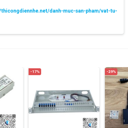
//thicongdiennhe.net/danh-muc-san-pham/vat-tu-
-17%
-29%