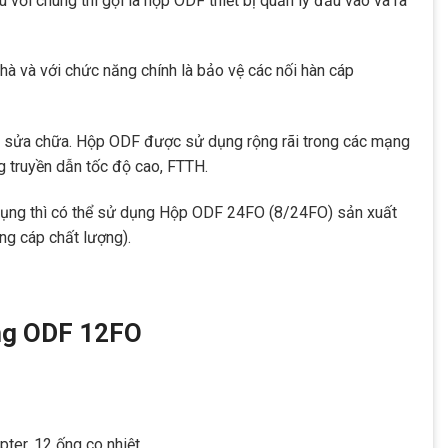
u với chúng thì gọi là hộp ODF thiết bị quản lý đầu vào và ra
à và với chức năng chính là bảo vệ các nối hàn cáp
 và sửa chữa. Hộp ODF được sử dụng rộng rãi trong các mạng
g truyền dẫn tốc độ cao, FTTH.
 dụng thì có thể sử dụng Hộp ODF 24FO (8/24FO) sản xuất
ng cáp chất lượng).
ang ODF 12FO
ter, 12 ống co nhiệt