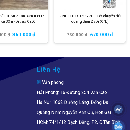
 đổi HDMI-2 Lan 30m1080P
G-NET HHD-120G-20 – Bộ chuyển đổi
n xa 30m với cáp Cat6
quang điện 2 sợi (O/E)
350.000
₫
670.000
₫
000
₫
750.000
₫
Liên Hệ
Văn phòng
Hải Phòng: 16 Đường 254 Văn Cao
Hà Nội: 1062 Đường Láng, Đống Đa
Quảng Ninh: Nguyễn Văn Cừ, Hòn Gai
HCM: 74/1/12 Bạch Đằng, P.2, Q.Tân Bình