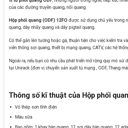
là
tủ phối quang ODF
, những người trong nghề, tiếp xúc nhiề
của các đường truyền quang, nối quang.
Hộp phối quang (ODF) 12FO
được sử dụng chủ yếu trong nh
quang, dây nhẩy quang và dây pigtail quang.
Có thể gắn lên tường hoặc gá, thuận tiện cho việc kiểm tra
viễn thông sợi quang, thiết bị mạng quang, CATV, các hệ thốn
Ngoài ra, nếu bạn có nhu cầu phát triển mở rộng quy mô sử
tại Unirack (đơn vị chuyển sản xuất tủ mạng , ODF, Thang má
Thông số kĩ thuật của Hộp phối qu
Vỏ thép sơn tĩnh điện
Màu sữa
Bao gồm: 1 khay hàn quang, 12 sợi dây hàn quang, 12 adap