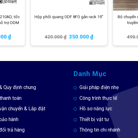
210AD, tốc
Hộp phối quang ODF 8FO gắn rack 19″
Bộ chuyển
hỗ trợ DDM
truyề
000
₫
350.000
₫
420.000
₫
490.
Danh Mục
& Quy định chung
Giải pháp điện nhẹ
thanh toán
Công trình thực tế
vận chuyển & Lắp đặt
Hồ sơ năng lực
 bảo hành
Thiết bị vật tư
đổi trả hàng
Thông tin chi nhánh