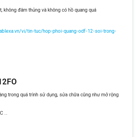
t, không đâm thủng và không có hồ quang quá
cablexa.vn/vi/tin-tuc/hop-phoi-quang-odf-12
-soi-trong-
 12FO
dàng trong quá trình sử dụng, sửa chữa cũng như mở rộng
SC …