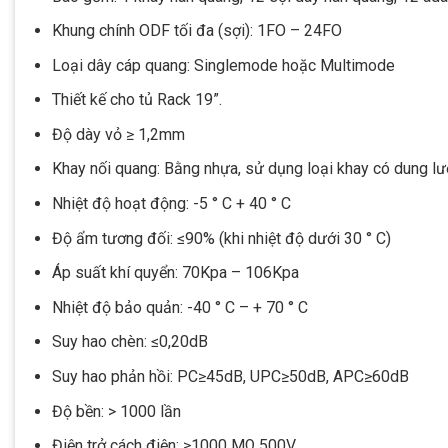
Khung chính ODF tối đa (sợi): 1FO – 24FO
Loại dây cáp quang: Singlemode hoặc Multimode
Thiết kế cho tủ Rack 19”.
Độ dày vỏ ≥ 1,2mm
Khay nối quang: Bằng nhựa, sử dụng loại khay có dung lư
Nhiệt độ hoạt động: -5 ° C + 40 ° C
Độ ẩm tương đối: ≤90% (khi nhiệt độ dưới 30 ° C)
Áp suất khí quyển: 70Kpa – 106Kpa
Nhiệt độ bảo quản: -40 ° C – + 70 ° C
Suy hao chèn: ≤0,20dB
Suy hao phản hồi: PC≥45dB, UPC≥50dB, APC≥60dB
Độ bền: > 1000 lần
Điện trở cách điện: ≥1000 MΩ 500V