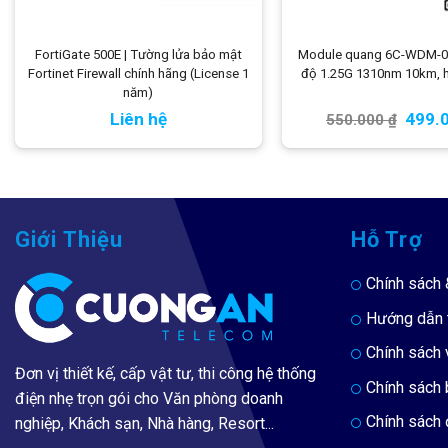
FortiGate 500E | Tường lửa bảo mật
Module quang 6C-WDM-0
Fortinet Firewall chính hãng (License 1
độ 1.25G 1310nm 10km, 
năm)
Liên hệ
499.
550.000
₫
Giới Thiệu
Hỗ Trợ
Chính sách 
Hướng dẫn 
Chính sách 
Đơn vị thiết kế, cấp vật tư, thi công hệ thống
Chính sách
điện nhẹ trọn gói cho Văn phòng doanh
Chính sách 
nghiệp, Khách sạn, Nhà hàng, Resort...