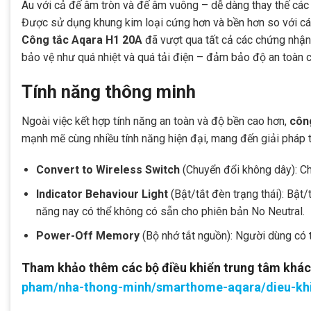
Âu với cả đế âm tròn và đế âm vuông – dễ dàng thay thế các
Được sử dụng khung kim loại cứng hơn và bền hơn so với cá
Công tắc Aqara H1 20A
đã vượt qua tất cả các chứng nhận
bảo vệ như quá nhiệt và quá tải điện – đảm bảo độ an toàn c
Tính năng thông minh
Ngoài việc kết hợp tính năng an toàn và độ bền cao hơn,
côn
mạnh mẽ cùng nhiều tính năng hiện đại, mang đến giải pháp 
Convert to Wireless Switch
(Chuyển đổi không dây): Ch
Indicator Behaviour Light
(Bật/tắt đèn trạng thái): Bật/
năng nay có thể không có sẵn cho phiên bản No Neutral.
Power-Off Memory
(Bộ nhớ tắt nguồn): Người dùng có t
Tham khảo thêm các bộ điều khiển trung tâm khác 
pham/nha-thong-minh/smarthome-aqara/dieu-khi