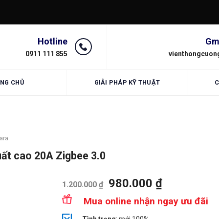
Hotline
Gm
0911 111 855
vienthongcuon
NG CHỦ
GIẢI PHÁP KỸ THUẬT
C
ara
ất cao 20A Zigbee 3.0
980.000
₫
1.200.000
₫
Mua online nhận ngay ưu đãi