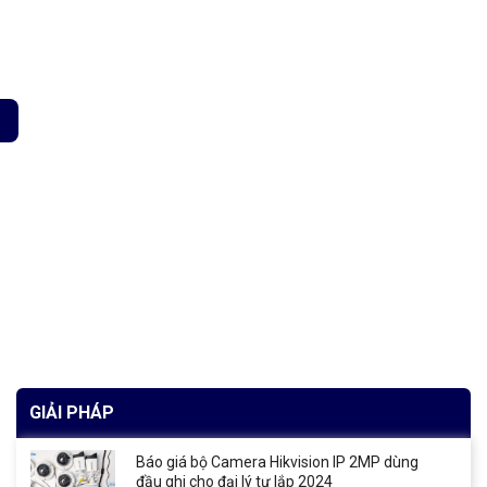
 cao 20A Zigbee 3.0 số lượng
GIẢI PHÁP
Báo giá bộ Camera Hikvision IP 2MP dùng
đầu ghi cho đại lý tự lắp 2024