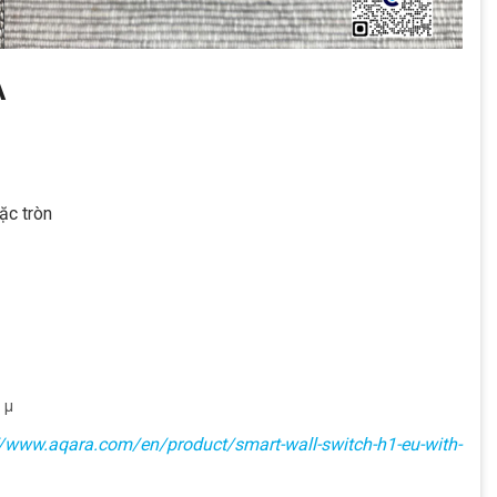
A
ặc tròn
 μ
//www.aqara.com/en/product/smart-wall-switch-h1-eu-with-