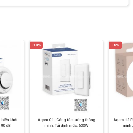
-10%
-6%
 biến khói
Aqara Q1 | Công tắc tường thông
Aqara H2 E
 90 dB
minh, Tải định mức: 600W
minh 