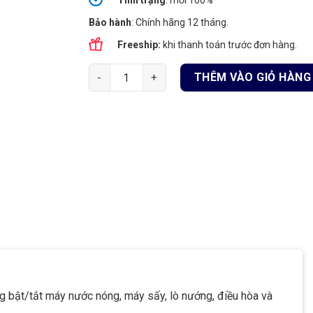
Tình
trạng
: mới 100%
Bảo hành
: Chính hãng 12 tháng.
Freeship:
khi thanh toán trước đơn hàng.
Aqara H1 20A | Công tắc thông minh công suất
THÊM VÀO GIỎ HÀNG
g bật/tắt máy nước nóng, máy sấy, lò nướng, điều hòa và