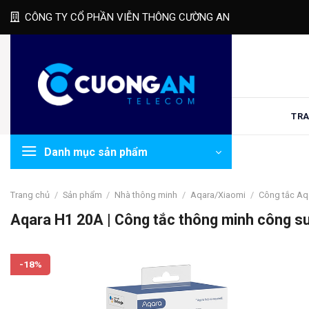
Skip
CÔNG TY CỔ PHẦN VIỄN THÔNG CƯỜNG AN
to
content
TRA
Danh mục sản phẩm
Trang chủ
/
Sản phẩm
/
Nhà thông minh
/
Aqara/Xiaomi
/
Công tắc Aq
Aqara H1 20A | Công tắc thông minh công su
-18%