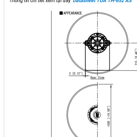
Thông tin chi tiết xem tại đây
:
Datasheet TOA TH-652 AS