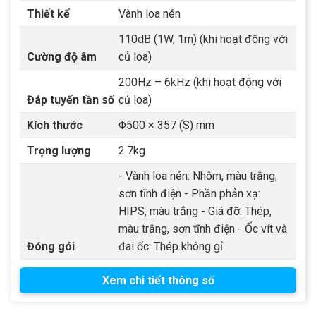
Thiết kế
Vành loa nén
110dB (1W, 1m) (khi hoạt động với
Cường độ âm
củ loa)
200Hz – 6kHz (khi hoạt động với
Đáp tuyến tần số
củ loa)
Kích thước
Φ500 × 357 (S) mm
Trọng lượng
2.7kg
- Vành loa nén: Nhôm, màu trắng,
sơn tĩnh điện - Phần phản xạ:
HIPS, màu trắng - Giá đỡ: Thép,
màu trắng, sơn tĩnh điện - Ốc vít và
Đóng gói
đai ốc: Thép không gỉ
Xem chi tiết thông số