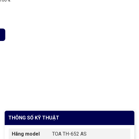
 100%.
0mm cho củ loa TU-632/632M/652/652M số lượng
THÔNG SỐ KỸ THUẬT
Hãng model
TOA TH-652 AS