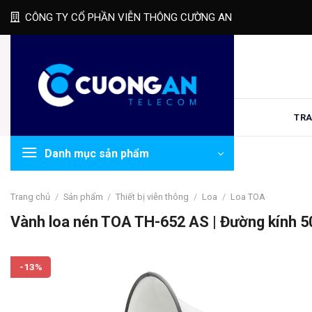
Skip
CÔNG TY CỔ PHẦN VIỄN THÔNG CƯỜNG AN
to
content
TRA
Danh mục sản phẩm
Trang chủ
/
Sản phẩm
/
Thiết bị viễn thông
/
Loa
/
Loa TOA
Vành loa nén TOA TH-652 AS | Đường kính
-13%