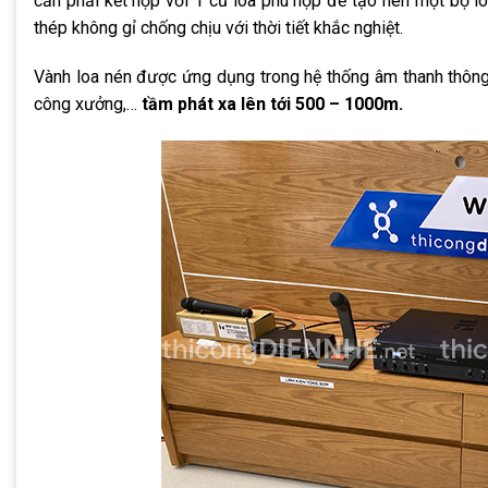
cần phải kết hợp với 1 củ loa phù hợp để tạo nên một bộ l
thép không gỉ chống chịu với thời tiết khắc nghiệt.
Vành loa nén được ứng dụng trong hệ thống âm thanh thông 
công xưởng,…
tầm phát xa lên tới 500 – 1000m.