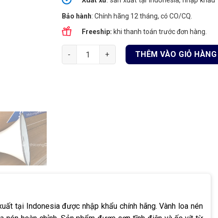
Xuất xứ
: sản xuất tại Indonesia, nhập khẩu
Bảo hành
: Chính hãng 12 tháng, có CO/CQ.
Freeship:
khi thanh toán trước đơn hàng.
Vành loa nén TOA TH-652 AS | Đường kính 50
THÊM VÀO GIỎ HÀNG
 xuất tại Indonesia được nhập khẩu chính hãng. Vành loa nén