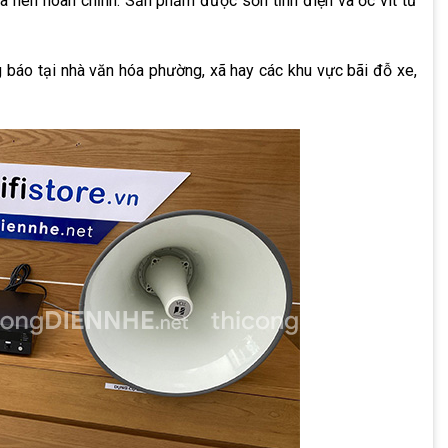
oa nén hoàn chỉnh. Sản phẩm
được sơn tĩnh điện và ốc vít từ
báo tại nhà văn hóa phường, xã hay các khu vực bãi đỗ xe,