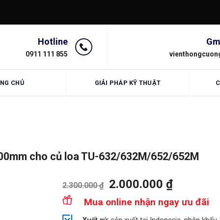
Hotline
Gm
0911 111 855
vienthongcuon
NG CHỦ
GIẢI PHÁP KỸ THUẬT
C
 500mm cho củ loa TU-632/632M/652/652M
2.000.000
₫
2.300.000
₫
Mua online nhận ngay ưu đãi