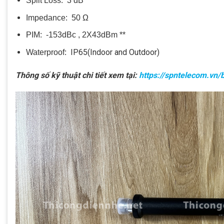
Split Loss: 3 dB
Impedance: 50 Ω
PIM: -153dBc , 2X43dBm **
IP65(Indoor and Outdoor)
Waterproof:
Thông số kỹ thuật chi tiết xem tại:
https://spntelecom.vn