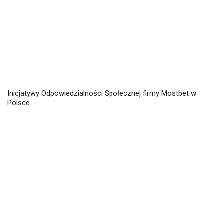
Inicjatywy Odpowiedzialności Społecznej firmy Mostbet w
Polsce