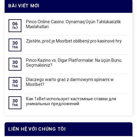
BÀI VIẾT MỚI
Pinco Online Casino: Oynamaq Üçün Təhlükəsizlik
06
Məsləhətləri
Th7
Zjistěte, proč je Mostbet oblíbený pro kasinové hry
30
Th6
Pinco Kazino vs. Digər Platformalar: Nə üçün Bunu
30
Seçməlisiniz?
Th6
Dlaczego warto grać z darmowymi spinami w
30
Mostbet?
Th6
Как 1xBet использует кастомные ставки для
30
уникальных предложений
Th6
LIÊN HỆ VỚI CHÚNG TÔI