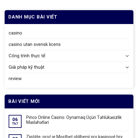
DANH MỤC BÀI VIẾT
casino
casino utan svensk licens
Công trình thực tế
Giải pháp kỹ thuật
review
BÀI VIẾT MỚI
Pinco Online Casino: Oynamaq Üçün Təhlükəsizlik
06
Məsləhətləri
Th7
Zjistěte, proč je Mostbet oblíbený pro kasinové hry