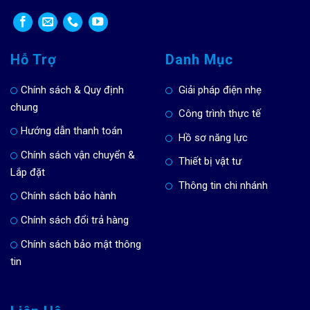
Hỗ Trợ
Danh Mục
Chính sách & Quy định
Giải pháp điện nhẹ
chung
Công trình thực tế
Hướng dẫn thanh toán
Hồ sơ năng lực
Chính sách vận chuyển &
Thiết bị vật tư
Lắp đặt
Thông tin chi nhánh
Chính sách bảo hành
Chính sách đổi trả hàng
Chính sách bảo mật thông
tin