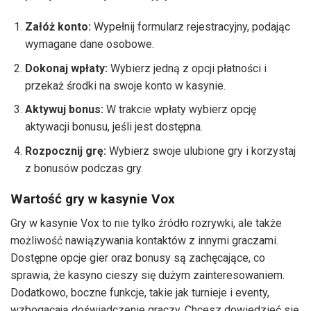
Załóż konto:
Wypełnij formularz rejestracyjny, podając
wymagane dane osobowe.
Dokonaj wpłaty:
Wybierz jedną z opcji płatności i
przekaż środki na swoje konto w kasynie.
Aktywuj bonus:
W trakcie wpłaty wybierz opcję
aktywacji bonusu, jeśli jest dostępna.
Rozpocznij grę:
Wybierz swoje ulubione gry i korzystaj
z bonusów podczas gry.
Wartość gry w kasynie Vox
Gry w kasynie Vox to nie tylko źródło rozrywki, ale także
możliwość nawiązywania kontaktów z innymi graczami.
Dostępne opcje gier oraz bonusy są zachęcające, co
sprawia, że kasyno cieszy się dużym zainteresowaniem.
Dodatkowo, boczne funkcje, takie jak turnieje i eventy,
wzbogacają doświadczenie graczy. Chcesz dowiedzieć się