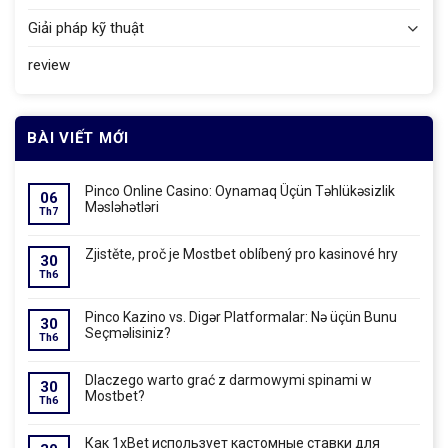
Giải pháp kỹ thuật
review
BÀI VIẾT MỚI
Pinco Online Casino: Oynamaq Üçün Təhlükəsizlik
06
Məsləhətləri
Th7
Zjistěte, proč je Mostbet oblíbený pro kasinové hry
30
Th6
Pinco Kazino vs. Digər Platformalar: Nə üçün Bunu
30
Seçməlisiniz?
Th6
Dlaczego warto grać z darmowymi spinami w
30
Mostbet?
Th6
Как 1xBet использует кастомные ставки для