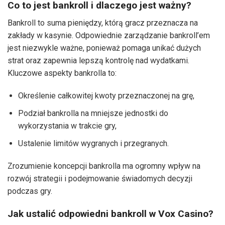
Co to jest bankroll i dlaczego jest ważny?
Bankroll to suma pieniędzy, którą gracz przeznacza na
zakłady w kasynie. Odpowiednie zarządzanie bankroll’em
jest niezwykle ważne, ponieważ pomaga unikać dużych
strat oraz zapewnia lepszą kontrolę nad wydatkami.
Kluczowe aspekty bankrolla to:
Określenie całkowitej kwoty przeznaczonej na grę,
Podział bankrolla na mniejsze jednostki do
wykorzystania w trakcie gry,
Ustalenie limitów wygranych i przegranych.
Zrozumienie koncepcji bankrolla ma ogromny wpływ na
rozwój strategii i podejmowanie świadomych decyzji
podczas gry.
Jak ustalić odpowiedni bankroll w Vox Casino?