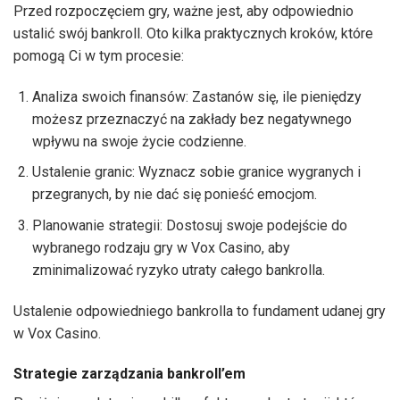
Przed rozpoczęciem gry, ważne jest, aby odpowiednio
ustalić swój bankroll. Oto kilka praktycznych kroków, które
pomogą Ci w tym procesie:
Analiza swoich finansów: Zastanów się, ile pieniędzy
możesz przeznaczyć na zakłady bez negatywnego
wpływu na swoje życie codzienne.
Ustalenie granic: Wyznacz sobie granice wygranych i
przegranych, by nie dać się ponieść emocjom.
Planowanie strategii: Dostosuj swoje podejście do
wybranego rodzaju gry w Vox Casino, aby
zminimalizować ryzyko utraty całego bankrolla.
Ustalenie odpowiedniego bankrolla to fundament udanej gry
w Vox Casino.
Strategie zarządzania bankroll’em