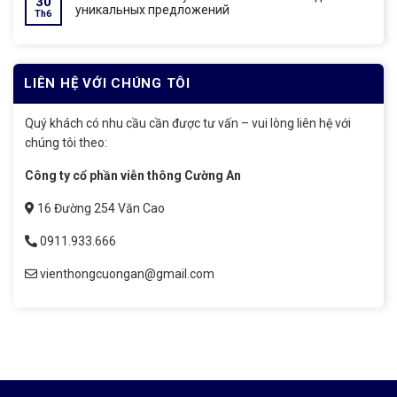
30
уникальных предложений
Th6
LIÊN HỆ VỚI CHÚNG TÔI
Quý khách có nhu cầu cần được tư vấn – vui lòng liên hệ với
chúng tôi theo:
Công ty cổ phần viễn thông Cường An
16 Đường 254 Văn Cao
0911.933.666
vienthongcuongan@gmail.com