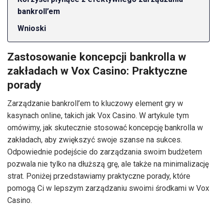
bankroll’em
Wnioski
Zastosowanie koncepcji bankrolla w
zakładach w Vox Casino: Praktyczne
porady
Zarządzanie bankroll’em to kluczowy element gry w
kasynach online, takich jak Vox Casino. W artykule tym
omówimy, jak skutecznie stosować koncepcję bankrolla w
zakładach, aby zwiększyć swoje szanse na sukces.
Odpowiednie podejście do zarządzania swoim budżetem
pozwala nie tylko na dłuższą grę, ale także na minimalizację
strat. Poniżej przedstawiamy praktyczne porady, które
pomogą Ci w lepszym zarządzaniu swoimi środkami w Vox
Casino.