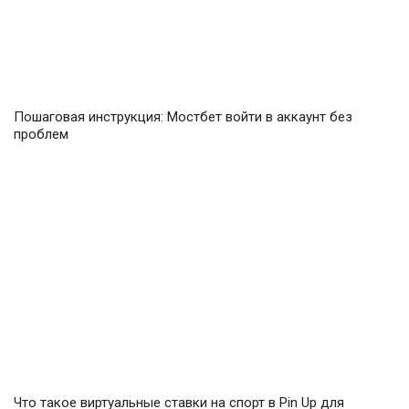
Пошаговая инструкция: Мостбет войти в аккаунт без
проблем
Что такое виртуальные ставки на спорт в Pin Up для