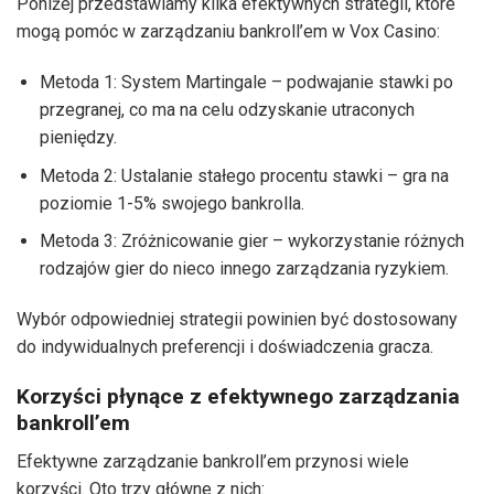
Poniżej przedstawiamy kilka efektywnych strategii, które
mogą pomóc w zarządzaniu bankroll’em w Vox Casino:
Metoda 1: System Martingale – podwajanie stawki po
przegranej, co ma na celu odzyskanie utraconych
pieniędzy.
Metoda 2: Ustalanie stałego procentu stawki – gra na
poziomie 1-5% swojego bankrolla.
Metoda 3: Zróżnicowanie gier – wykorzystanie różnych
rodzajów gier do nieco innego zarządzania ryzykiem.
Wybór odpowiedniej strategii powinien być dostosowany
do indywidualnych preferencji i doświadczenia gracza.
Korzyści płynące z efektywnego zarządzania
bankroll’em
Efektywne zarządzanie bankroll’em przynosi wiele
korzyści. Oto trzy główne z nich: