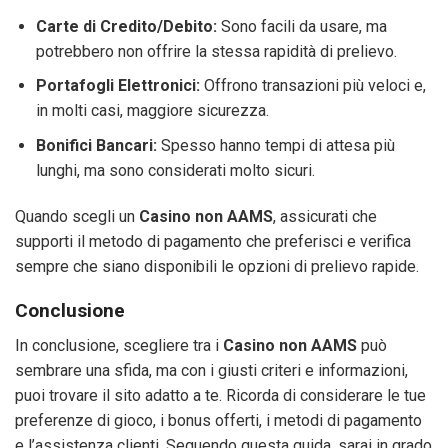
Carte di Credito/Debito:
Sono facili da usare, ma
potrebbero non offrire la stessa rapidità di prelievo.
Portafogli Elettronici:
Offrono transazioni più veloci e,
in molti casi, maggiore sicurezza.
Bonifici Bancari:
Spesso hanno tempi di attesa più
lunghi, ma sono considerati molto sicuri.
Quando scegli un
Casino non AAMS
, assicurati che
supporti il metodo di pagamento che preferisci e verifica
sempre che siano disponibili le opzioni di prelievo rapide.
Conclusione
In conclusione, scegliere tra i
Casino non AAMS
può
sembrare una sfida, ma con i giusti criteri e informazioni,
puoi trovare il sito adatto a te. Ricorda di considerare le tue
preferenze di gioco, i bonus offerti, i metodi di pagamento
e l’assistenza clienti. Seguendo questa guida, sarai in grado