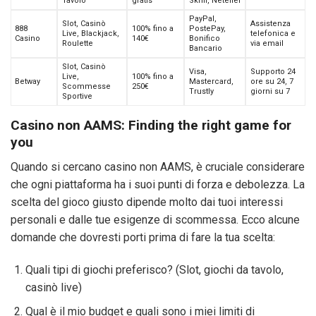
Tavolo
gratis
Skrill, Neteller
PayPal,
Slot, Casinò
Assistenza
888
100% fino a
PostePay,
Live, Blackjack,
telefonica e
Casino
140€
Bonifico
Roulette
via email
Bancario
Slot, Casinò
Visa,
Supporto 24
Live,
100% fino a
Betway
Mastercard,
ore su 24, 7
Scommesse
250€
Trustly
giorni su 7
Sportive
Casino non AAMS: Finding the right game for
you
Quando si cercano casino non AAMS, è cruciale considerare
che ogni piattaforma ha i suoi punti di forza e debolezza. La
scelta del gioco giusto dipende molto dai tuoi interessi
personali e dalle tue esigenze di scommessa. Ecco alcune
domande che dovresti porti prima di fare la tua scelta:
Quali tipi di giochi preferisco? (Slot, giochi da tavolo,
casinò live)
Qual è il mio budget e quali sono i miei limiti di