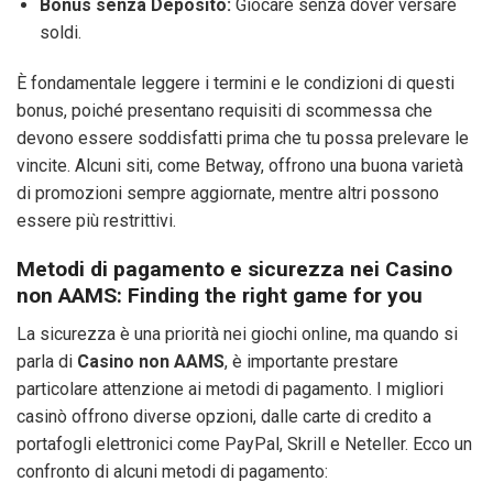
Bonus senza Deposito:
Giocare senza dover versare
soldi.
È fondamentale leggere i termini e le condizioni di questi
bonus, poiché presentano requisiti di scommessa che
devono essere soddisfatti prima che tu possa prelevare le
vincite. Alcuni siti, come Betway, offrono una buona varietà
di promozioni sempre aggiornate, mentre altri possono
essere più restrittivi.
Metodi di pagamento e sicurezza nei Casino
non AAMS: Finding the right game for you
La sicurezza è una priorità nei giochi online, ma quando si
parla di
Casino non AAMS
, è importante prestare
particolare attenzione ai metodi di pagamento. I migliori
casinò offrono diverse opzioni, dalle carte di credito a
portafogli elettronici come PayPal, Skrill e Neteller. Ecco un
confronto di alcuni metodi di pagamento: