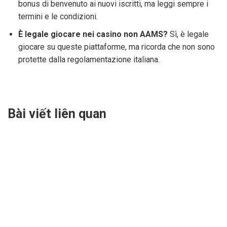
bonus di benvenuto ai nuovi iscritti, ma leggi sempre i
termini e le condizioni.
È legale giocare nei casino non AAMS?
Sì, è legale
giocare su queste piattaforme, ma ricorda che non sono
protette dalla regolamentazione italiana.
Bài viết liên quan