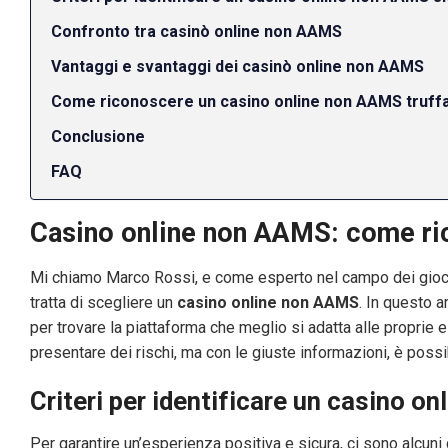
Confronto tra casinò online non AAMS
Vantaggi e svantaggi dei casinò online non AAMS
Come riconoscere un casino online non AAMS truffa
Conclusione
FAQ
Casino online non AAMS: come ri
Mi chiamo Marco Rossi, e come esperto nel campo dei giochi o
tratta di scegliere un
casino online non AAMS
. In questo a
per trovare la piattaforma che meglio si adatta alle propr
presentare dei rischi, ma con le giuste informazioni, è possib
Criteri per identificare un casino o
Per garantire un’esperienza positiva e sicura, ci sono alcuni