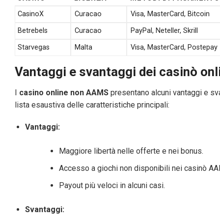
CasinoX
Curacao
Visa, MasterCard, Bitcoin
Betrebels
Curacao
PayPal, Neteller, Skrill
Starvegas
Malta
Visa, MasterCard, Postepay
Vantaggi e svantaggi dei casinò on
I
casino online non AAMS
presentano alcuni vantaggi e sva
lista esaustiva delle caratteristiche principali:
Vantaggi:
Maggiore libertà nelle offerte e nei bonus.
Accesso a giochi non disponibili nei casinò A
Payout più veloci in alcuni casi.
Svantaggi: