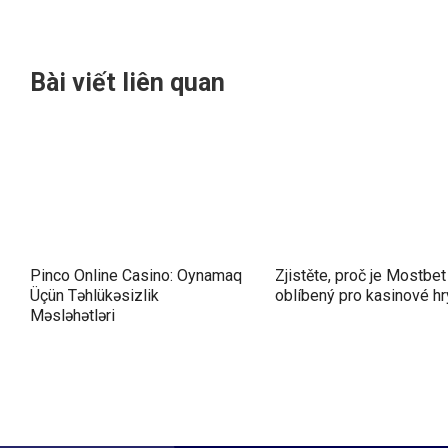
Bài viết liên quan
Pinco Online Casino: Oynamaq
Zjistěte, proč je Mostbet
Üçün Təhlükəsizlik
oblíbený pro kasinové hr
Məsləhətləri