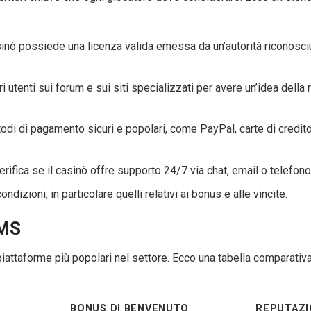
inò possiede una licenza valida emessa da un’autorità riconosci
ri utenti sui forum e sui siti specializzati per avere un’idea della
todi di pagamento sicuri e popolari, come PayPal, carte di credit
rifica se il casinò offre supporto 24/7 via chat, email o telefono
dizioni, in particolare quelli relativi ai bonus e alle vincite.
AMS
 piattaforme più popolari nel settore. Ecco una tabella comparati
BONUS DI BENVENUTO
REPUTAZI