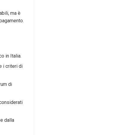
abili, ma è
i pagamento.
 in Italia.
 criteri di
rum di
considerati
e dalla