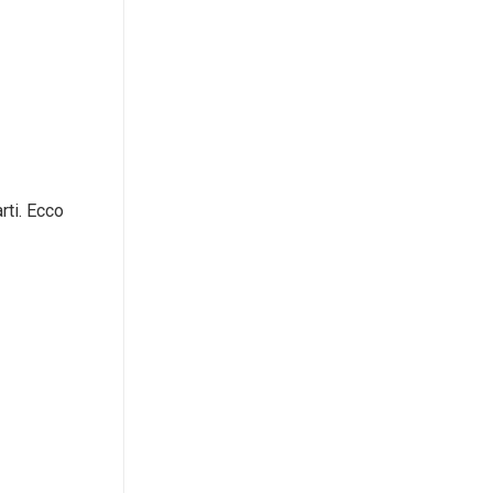
rti. Ecco