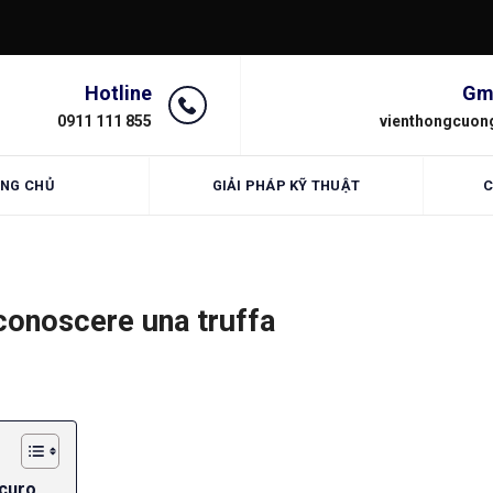
Hotline
Gm
0911 111 855
vienthongcuon
NG CHỦ
GIẢI PHÁP KỸ THUẬT
C
conoscere una truffa
icuro