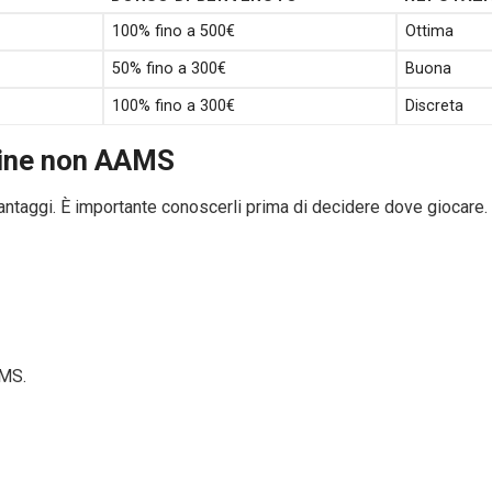
100% fino a 500€
Ottima
50% fino a 300€
Buona
100% fino a 300€
Discreta
line non AAMS
ntaggi. È importante conoscerli prima di decidere dove giocare.
AMS.