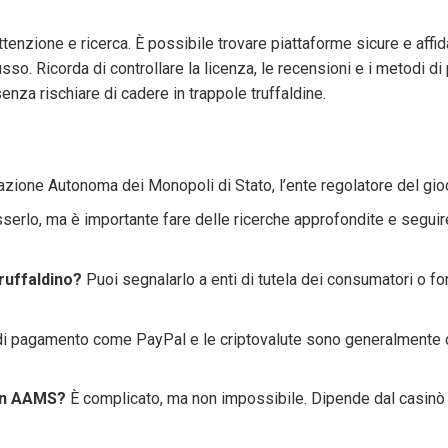
tenzione e ricerca. È possibile trovare piattaforme sicure e affid
sso. Ricorda di controllare la licenza, le recensioni e i metodi d
nza rischiare di cadere in trappole truffaldine.
ione Autonoma dei Monopoli di Stato, l’ente regolatore del gioco
erlo, ma è importante fare delle ricerche approfondite e seguire i
ruffaldino?
Puoi segnalarlo a enti di tutela dei consumatori o fo
di pagamento come PayPal e le criptovalute sono generalmente 
non AAMS?
È complicato, ma non impossibile. Dipende dal casinò 