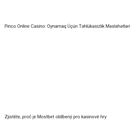
Pinco Online Casino: Oynamaq Üçün Təhlükəsizlik Məsləhətləri
Zjistěte, proč je Mostbet oblíbený pro kasinové hry