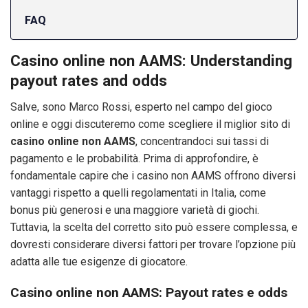
FAQ
Casino online non AAMS: Understanding
payout rates and odds
Salve, sono Marco Rossi, esperto nel campo del gioco
online e oggi discuteremo come scegliere il miglior sito di
casino online non AAMS
, concentrandoci sui tassi di
pagamento e le probabilità. Prima di approfondire, è
fondamentale capire che i casino non AAMS offrono diversi
vantaggi rispetto a quelli regolamentati in Italia, come
bonus più generosi e una maggiore varietà di giochi.
Tuttavia, la scelta del corretto sito può essere complessa, e
dovresti considerare diversi fattori per trovare l’opzione più
adatta alle tue esigenze di giocatore.
Casino online non AAMS: Payout rates e odds