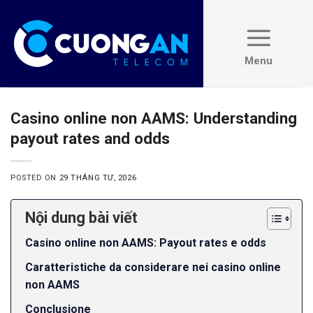
Skip
to
content
Casino online non AAMS: Understanding
payout rates and odds
POSTED ON
29 THÁNG TƯ, 2026
Nội dung bài viết
Casino online non AAMS: Payout rates e odds
Caratteristiche da considerare nei casino online
non AAMS
Conclusione