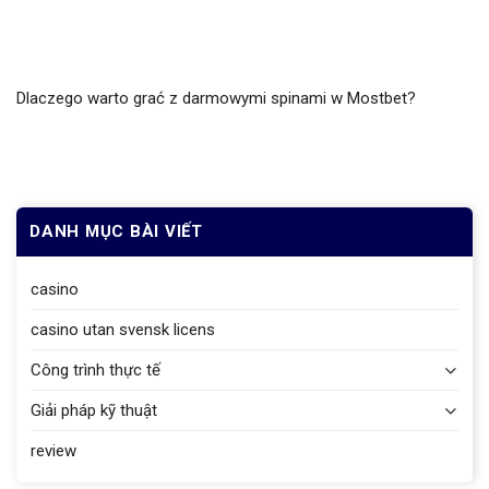
Dlaczego warto grać z darmowymi spinami w Mostbet?
DANH MỤC BÀI VIẾT
casino
casino utan svensk licens
Công trình thực tế
Giải pháp kỹ thuật
review