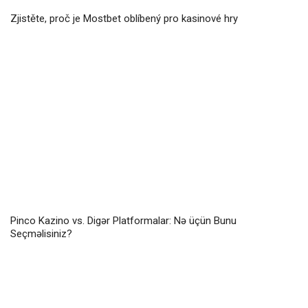
Zjistěte, proč je Mostbet oblíbený pro kasinové hry
Pinco Kazino vs. Digər Platformalar: Nə üçün Bunu
Seçməlisiniz?