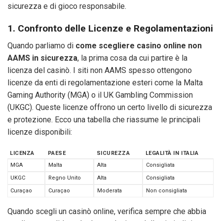
sicurezza e di gioco responsabile.
1. Confronto delle Licenze e Regolamentazioni
Quando parliamo di
come scegliere casino online non
AAMS in sicurezza
, la prima cosa da cui partire è la
licenza del casinò. I siti non AAMS spesso ottengono
licenze da enti di regolamentazione esteri come la Malta
Gaming Authority (MGA) o il UK Gambling Commission
(UKGC). Queste licenze offrono un certo livello di sicurezza
e protezione. Ecco una tabella che riassume le principali
licenze disponibili:
LICENZA
PAESE
SICUREZZA
LEGALITÀ IN ITALIA
MGA
Malta
Alta
Consigliata
UKGC
Regno Unito
Alta
Consigliata
Curaçao
Curaçao
Moderata
Non consigliata
Quando scegli un casinò online, verifica sempre che abbia