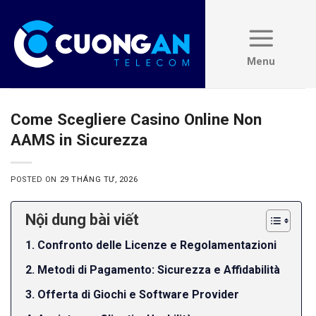
Skip
to
content
Come Scegliere Casino Online Non
AAMS in Sicurezza
POSTED ON
29 THÁNG TƯ, 2026
Nội dung bài viết
1. Confronto delle Licenze e Regolamentazioni
2. Metodi di Pagamento: Sicurezza e Affidabilità
3. Offerta di Giochi e Software Provider