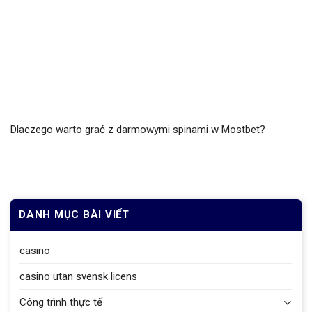
Dlaczego warto grać z darmowymi spinami w Mostbet?
DANH MỤC BÀI VIẾT
casino
casino utan svensk licens
Công trình thực tế