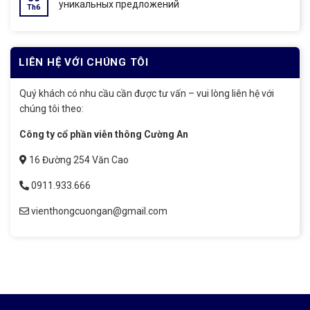
уникальных предложений
Th6
LIÊN HỆ VỚI CHÚNG TÔI
Quý khách có nhu cầu cần được tư vấn – vui lòng liên hệ với
chúng tôi theo:
Công ty cổ phần viễn thông Cường An
16 Đường 254 Văn Cao
0911.933.666
vienthongcuongan@gmail.com