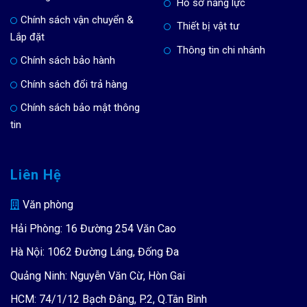
Hồ sơ năng lực
Chính sách vận chuyển &
Thiết bị vật tư
Lắp đặt
Thông tin chi nhánh
Chính sách bảo hành
Chính sách đổi trả hàng
Chính sách bảo mật thông
tin
Liên Hệ
Văn phòng
Hải Phòng: 16 Đường 254 Văn Cao
Hà Nội: 1062 Đường Láng, Đống Đa
Quảng Ninh: Nguyễn Văn Cừ, Hòn Gai
HCM: 74/1/12 Bạch Đằng, P.2, Q.Tân Bình