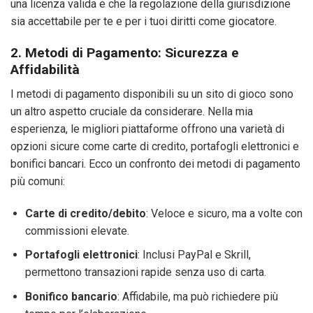
una licenza valida e che la regolazione della giurisdizione
sia accettabile per te e per i tuoi diritti come giocatore.
2. Metodi di Pagamento: Sicurezza e
Affidabilità
I metodi di pagamento disponibili su un sito di gioco sono
un altro aspetto cruciale da considerare. Nella mia
esperienza, le migliori piattaforme offrono una varietà di
opzioni sicure come carte di credito, portafogli elettronici e
bonifici bancari. Ecco un confronto dei metodi di pagamento
più comuni:
Carte di credito/debito
: Veloce e sicuro, ma a volte con
commissioni elevate.
Portafogli elettronici
: Inclusi PayPal e Skrill,
permettono transazioni rapide senza uso di carta.
Bonifico bancario
: Affidabile, ma può richiedere più