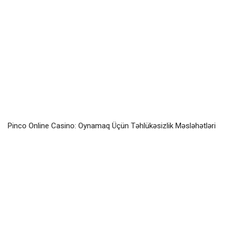
Pinco Online Casino: Oynamaq Üçün Təhlükəsizlik Məsləhətləri