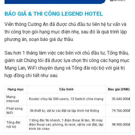
BÁO GIÁ & THI CÔNG LEGEND HOTEL
Viễn thông Cường An đã được chủ đầu tư liên hệ tư vấn và
thi công trọn gói hạng mục điện nhẹ, sau đó là quá trình lập
phương án, soạn báo giá dự thầu.
Sau hơn 1 tháng làm việc các bên với chủ đầu tư, Tổng thầu,
giám sát Chúng tôi đã được lựa chọn thi công các hạng mục
Mạng Lan, WiFi chuyên dụng và Tổng đài nội bộ với giá trị
hợp đồng chi tiết như sau:
Hạng mục
Cấu hình
Báo giá (VNĐ)
Mạng
Router chịu tải 500 users, 13 Switch chia mạng
35.640.000đ
Internet
Phát sóng
36 thiết bị, vật tư cài đặt và lập trình hệ thống
79.766.000đ
WiFi
1 tổng đài 96 nhánh, 1 điện thoại lễ tân, 90 máy
Tổng đài
điện thoại các phòng, tủ rack, vật tư cài đặt, lập
98.900.000đ
nội bộ
trình lời chào