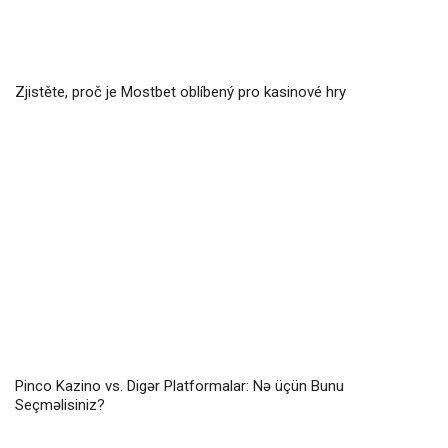
Zjistěte, proč je Mostbet oblíbený pro kasinové hry
Pinco Kazino vs. Digər Platformalar: Nə üçün Bunu
Seçməlisiniz?