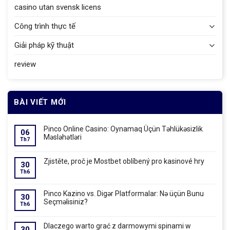
casino utan svensk licens
Công trình thực tế
Giải pháp kỹ thuật
review
BÀI VIẾT MỚI
Pinco Online Casino: Oynamaq Üçün Təhlükəsizlik
06
Məsləhətləri
Th7
Zjistěte, proč je Mostbet oblíbený pro kasinové hry
30
Th6
Pinco Kazino vs. Digər Platformalar: Nə üçün Bunu
30
Seçməlisiniz?
Th6
Dlaczego warto grać z darmowymi spinami w
30