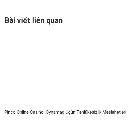
Bài viết liên quan
Pinco Online Casino: Oynamaq Üçün Təhlükəsizlik Məsləhətləri