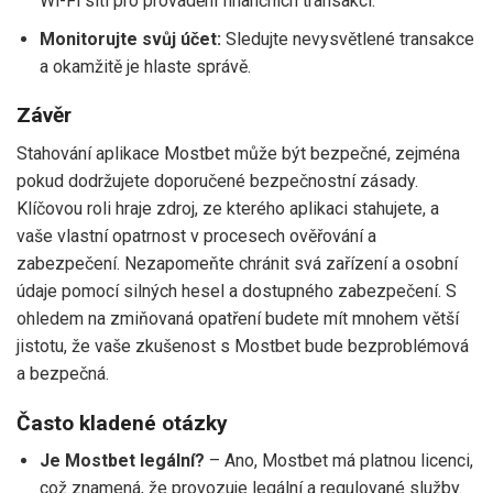
Wi-Fi sítí pro provádění finančních transakcí.
Monitorujte svůj účet:
Sledujte nevysvětlené transakce
a okamžitě je hlaste správě.
Závěr
Stahování aplikace Mostbet může být bezpečné, zejména
pokud dodržujete doporučené bezpečnostní zásady.
Klíčovou roli hraje zdroj, ze kterého aplikaci stahujete, a
vaše vlastní opatrnost v procesech ověřování a
zabezpečení. Nezapomeňte chránit svá zařízení a osobní
údaje pomocí silných hesel a dostupného zabezpečení. S
ohledem na zmiňovaná opatření budete mít mnohem větší
jistotu, že vaše zkušenost s Mostbet bude bezproblémová
a bezpečná.
Často kladené otázky
Je Mostbet legální?
– Ano, Mostbet má platnou licenci,
což znamená, že provozuje legální a regulované služby.