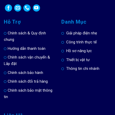
Hỗ Trợ
Danh Mục
Chính sách & Quy định
Giải pháp điện nhẹ
chung
Công trình thực tế
Hướng dẫn thanh toán
Hồ sơ năng lực
Chính sách vận chuyển &
Thiết bị vật tư
Lắp đặt
Thông tin chi nhánh
Chính sách bảo hành
Chính sách đổi trả hàng
Chính sách bảo mật thông
tin