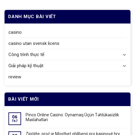
DANH MỤC BÀI VIẾT
casino
casino utan svensk licens
Công trình thực tế
Giải pháp kỹ thuật
review
BÀI VIẾT MỚI
Pinco Online Casino: Oynamaq Üçün Təhlükəsizlik
06
Məsləhətləri
Th7
Zjistěte, proč je Mostbet oblíbený pro kasinové hry