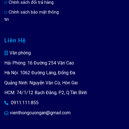
Chính sách đổi trả hàng
Chính sách bảo mật thông
tin
Liên Hệ
Văn phòng
Hải Phòng: 16 Đường 254 Văn Cao
Hà Nội: 1062 Đường Láng, Đống Đa
Quảng Ninh: Nguyễn Văn Cừ, Hòn Gai
HCM: 74/1/12 Bạch Đằng, P.2, Q.Tân Bình
0911.111.855
vienthongcuongan@gmail.com