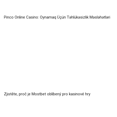
Pinco Online Casino: Oynamaq Üçün Təhlükəsizlik Məsləhətləri
Zjistěte, proč je Mostbet oblíbený pro kasinové hry