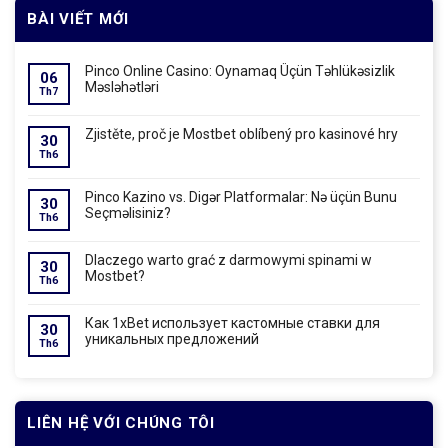
BÀI VIẾT MỚI
Pinco Online Casino: Oynamaq Üçün Təhlükəsizlik
06
Məsləhətləri
Th7
Zjistěte, proč je Mostbet oblíbený pro kasinové hry
30
Th6
Pinco Kazino vs. Digər Platformalar: Nə üçün Bunu
30
Seçməlisiniz?
Th6
Dlaczego warto grać z darmowymi spinami w
30
Mostbet?
Th6
Как 1xBet использует кастомные ставки для
30
уникальных предложений
Th6
LIÊN HỆ VỚI CHÚNG TÔI