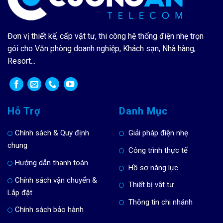
Đơn vị thiết kế, cấp vật tư, thi công hệ thống điện nhẹ trọn
gói cho Văn phòng doanh nghiệp, Khách sạn, Nhà hàng,
Resort...
Hỗ Trợ
Danh Mục
Chính sách & Quy định
Giải pháp điện nhẹ
chung
Công trình thực tế
Hướng dẫn thanh toán
Hồ sơ năng lực
Chính sách vận chuyển &
Thiết bị vật tư
Lắp đặt
Thông tin chi nhánh
Chính sách bảo hành