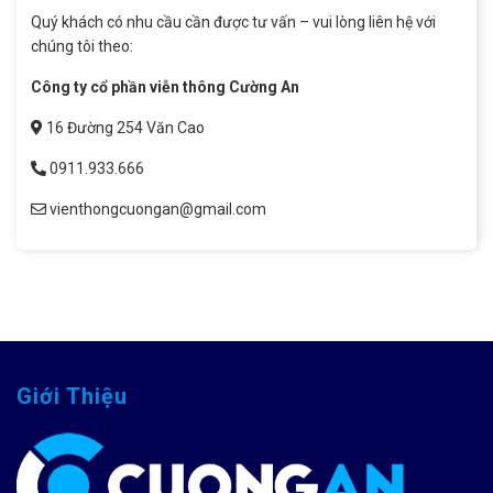
Quý khách có nhu cầu cần được tư vấn – vui lòng liên hệ với
chúng tôi theo:
Công ty cổ phần viễn thông Cường An
16 Đường 254 Văn Cao
0911.933.666
vienthongcuongan@gmail.com
Giới Thiệu