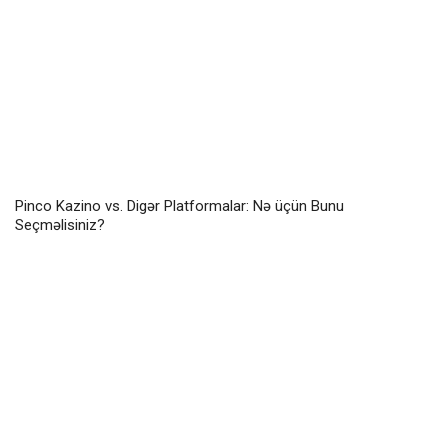
Pinco Kazino vs. Digər Platformalar: Nə üçün Bunu
Seçməlisiniz?