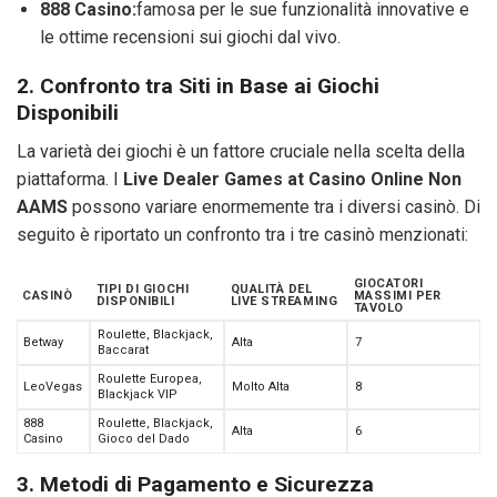
888 Casino:
famosa per le sue funzionalità innovative e
le ottime recensioni sui giochi dal vivo.
2. Confronto tra Siti in Base ai Giochi
Disponibili
La varietà dei giochi è un fattore cruciale nella scelta della
piattaforma. I
Live Dealer Games at Casino Online Non
AAMS
possono variare enormemente tra i diversi casinò. Di
seguito è riportato un confronto tra i tre casinò menzionati:
GIOCATORI
TIPI DI GIOCHI
QUALITÀ DEL
CASINÒ
MASSIMI PER
DISPONIBILI
LIVE STREAMING
TAVOLO
Roulette, Blackjack,
Betway
Alta
7
Baccarat
Roulette Europea,
LeoVegas
Molto Alta
8
Blackjack VIP
888
Roulette, Blackjack,
Alta
6
Casino
Gioco del Dado
3. Metodi di Pagamento e Sicurezza