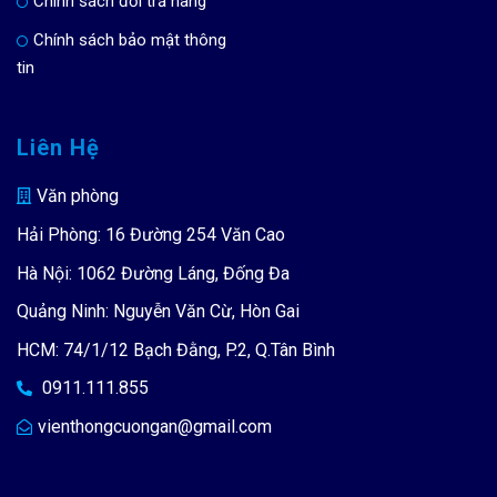
Chính sách đổi trả hàng
Chính sách bảo mật thông
tin
Liên Hệ
Văn phòng
Hải Phòng: 16 Đường 254 Văn Cao
Hà Nội: 1062 Đường Láng, Đống Đa
Quảng Ninh: Nguyễn Văn Cừ, Hòn Gai
HCM: 74/1/12 Bạch Đằng, P.2, Q.Tân Bình
0911.111.855
vienthongcuongan@gmail.com