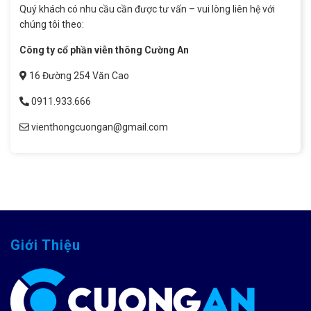
Quý khách có nhu cầu cần được tư vấn – vui lòng liên hệ với
chúng tôi theo:
Công ty cổ phần viễn thông Cường An
16 Đường 254 Văn Cao
0911.933.666
vienthongcuongan@gmail.com
Giới Thiệu