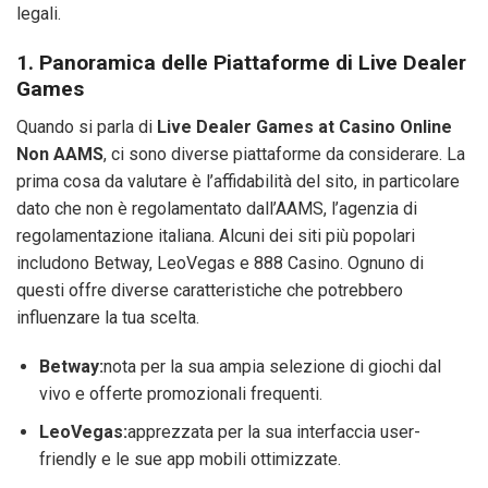
legali.
1. Panoramica delle Piattaforme di Live Dealer
Games
Quando si parla di
Live Dealer Games at Casino Online
Non AAMS
, ci sono diverse piattaforme da considerare. La
prima cosa da valutare è l’affidabilità del sito, in particolare
dato che non è regolamentato dall’AAMS, l’agenzia di
regolamentazione italiana. Alcuni dei siti più popolari
includono Betway, LeoVegas e 888 Casino. Ognuno di
questi offre diverse caratteristiche che potrebbero
influenzare la tua scelta.
Betway:
nota per la sua ampia selezione di giochi dal
vivo e offerte promozionali frequenti.
LeoVegas:
apprezzata per la sua interfaccia user-
friendly e le sue app mobili ottimizzate.