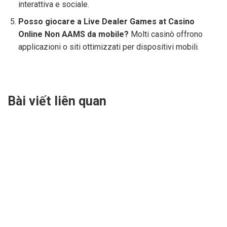
interattiva e sociale.
Posso giocare a Live Dealer Games at Casino
Online Non AAMS da mobile?
Molti casinò offrono
applicazioni o siti ottimizzati per dispositivi mobili.
Bài viết liên quan