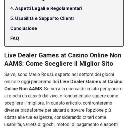
4. Aspetti Legali e Regolamentari
5. Usabilità e Supporto Clienti
Conclusione
FAQ
Live Dealer Games at Casino Online Non
AAMS: Come Scegliere il Miglior Sito
Salve, sono Mario Rossi, esperto nel settore dei giochi
online e oggi parleremo dei
Live Dealer Games at Casino
Online Non AAMS
. Se sei alla ricerca di un sito per giocare
ai giochi da casinò dal vivo, è fondamentale sapere come
scegliere il migliore. In questo articolo, confronteremo
diverse piattaforme per aiutarti a trovare l’opzione più
adatta alle tue esigenze, considerando criteri come
usabilità, varietà di giochi, metodi di pagamento e aspetti