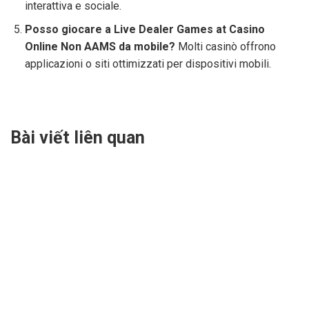
interattiva e sociale.
Posso giocare a Live Dealer Games at Casino
Online Non AAMS da mobile?
Molti casinò offrono
applicazioni o siti ottimizzati per dispositivi mobili.
Bài viết liên quan