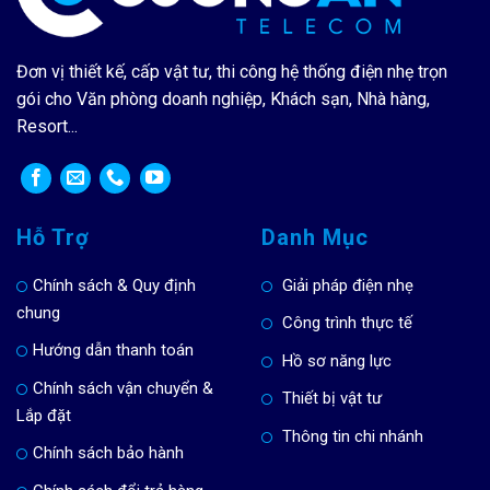
Đơn vị thiết kế, cấp vật tư, thi công hệ thống điện nhẹ trọn
gói cho Văn phòng doanh nghiệp, Khách sạn, Nhà hàng,
Resort...
Hỗ Trợ
Danh Mục
Chính sách & Quy định
Giải pháp điện nhẹ
chung
Công trình thực tế
Hướng dẫn thanh toán
Hồ sơ năng lực
Chính sách vận chuyển &
Thiết bị vật tư
Lắp đặt
Thông tin chi nhánh
Chính sách bảo hành