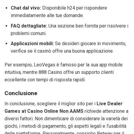
Chat dal vivo:
Disponibile h24 per rispondere
immediatamente alle tue domande.
FAQ dettagliate:
Una sezione ben fornita per risolvere i
problemi comuni.
Applicazioni mobili:
Se desideri giocare in movimento,
verifica se il casinò offre una buona applicazione.
Per esempio, LeoVegas è famoso per la sua app mobile
intuitiva, mentre 888 Casino offre un supporto clienti
eccellente con tempi di risposta rapidi.
Conclusione
In conclusione, scegliere il miglior sito per i
Live Dealer
Games at Casino Online Non AAMS
richiede attenzione a
diversi fattori. Non dimenticare di considerare la varietà dei
giochi, i metodi di pagamento, gli aspetti legali e l’usabilità
delle piattaforme. Personalmente, consiglio Betway per il