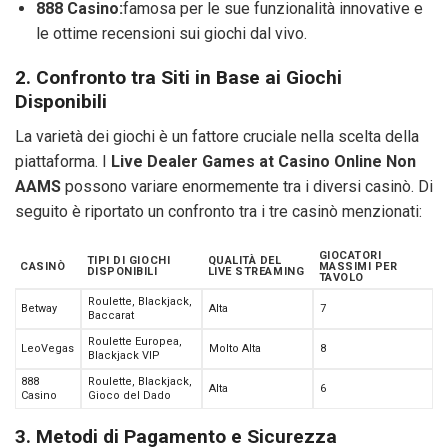
888 Casino:
famosa per le sue funzionalità innovative e
le ottime recensioni sui giochi dal vivo.
2. Confronto tra Siti in Base ai Giochi
Disponibili
La varietà dei giochi è un fattore cruciale nella scelta della
piattaforma. I
Live Dealer Games at Casino Online Non
AAMS
possono variare enormemente tra i diversi casinò. Di
seguito è riportato un confronto tra i tre casinò menzionati:
GIOCATORI
TIPI DI GIOCHI
QUALITÀ DEL
CASINÒ
MASSIMI PER
DISPONIBILI
LIVE STREAMING
TAVOLO
Roulette, Blackjack,
Betway
Alta
7
Baccarat
Roulette Europea,
LeoVegas
Molto Alta
8
Blackjack VIP
888
Roulette, Blackjack,
Alta
6
Casino
Gioco del Dado
3. Metodi di Pagamento e Sicurezza