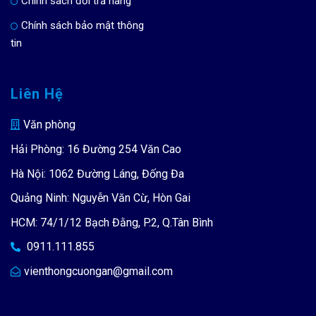
Chính sách đổi trả hàng
Chính sách bảo mật thông
tin
Liên Hệ
Văn phòng
Hải Phòng: 16 Đường 254 Văn Cao
Hà Nội: 1062 Đường Láng, Đống Đa
Quảng Ninh: Nguyễn Văn Cừ, Hòn Gai
HCM: 74/1/12 Bạch Đằng, P.2, Q.Tân Bình
0911.111.855
vienthongcuongan@gmail.com