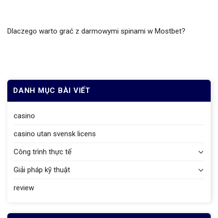
Dlaczego warto grać z darmowymi spinami w Mostbet?
DANH MỤC BÀI VIẾT
casino
casino utan svensk licens
Công trình thực tế
Giải pháp kỹ thuật
review