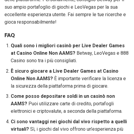
suo ampio portafoglio di giochi e LeoVegas per la sua
eccellente esperienza utente. Fai sempre le tue ricerche e
gioca responsabilmente!
FAQ
Quali sono i migliori casinò per Live Dealer Games
at Casino Online Non AAMS?
Betway, LeoVegas e 888
Casino sono tra i più consigliati.
È sicuro giocare a Live Dealer Games at Casino
Online Non AAMS?
È importante verificare la licenza e
la sicurezza della piattaforma prima di giocare.
Come posso depositare soldi in un casinò non
AAMS?
Puoi utilizzare carte di credito, portafogli
elettronici e criptovalute, a seconda della piattaforma.
Ci sono vantaggi nei giochi dal vivo rispetto a quelli
virtuali?
Sì, i giochi dal vivo offrono un’esperienza più