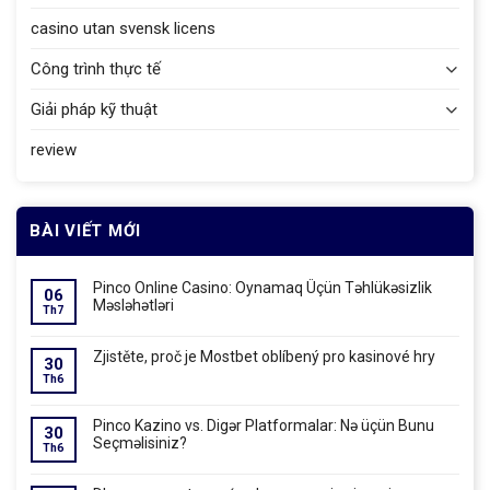
casino utan svensk licens
Công trình thực tế
Giải pháp kỹ thuật
review
BÀI VIẾT MỚI
Pinco Online Casino: Oynamaq Üçün Təhlükəsizlik
06
Məsləhətləri
Th7
Zjistěte, proč je Mostbet oblíbený pro kasinové hry
30
Th6
Pinco Kazino vs. Digər Platformalar: Nə üçün Bunu
30
Seçməlisiniz?
Th6