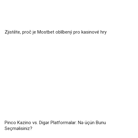
Zjistěte, proč je Mostbet oblíbený pro kasinové hry
Pinco Kazino vs. Digər Platformalar: Nə üçün Bunu
Seçməlisiniz?