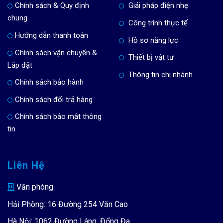
Chính sách & Quy định
Giải pháp điện nhẹ
chung
Công trình thực tế
Hướng dẫn thanh toán
Hồ sơ năng lực
Chính sách vận chuyển &
Thiết bị vật tư
Lắp đặt
Thông tin chi nhánh
Chính sách bảo hành
Chính sách đổi trả hàng
Chính sách bảo mật thông
tin
Liên Hệ
Văn phòng
Hải Phòng: 16 Đường 254 Văn Cao
Hà Nội: 1062 Đường Láng, Đống Đa