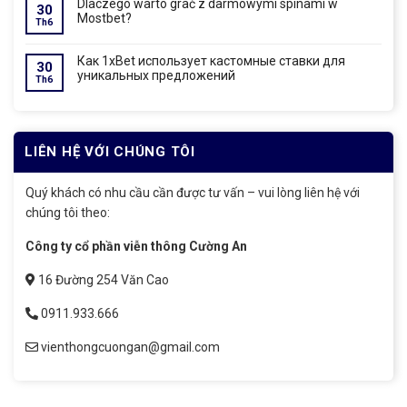
Dlaczego warto grać z darmowymi spinami w
30
Mostbet?
Th6
Как 1xBet использует кастомные ставки для
30
уникальных предложений
Th6
LIÊN HỆ VỚI CHÚNG TÔI
Quý khách có nhu cầu cần được tư vấn – vui lòng liên hệ với
chúng tôi theo:
Công ty cổ phần viễn thông Cường An
16 Đường 254 Văn Cao
0911.933.666
vienthongcuongan@gmail.com