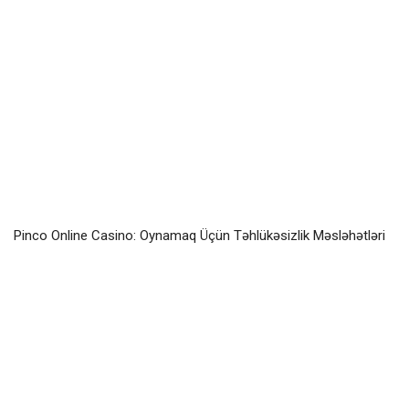
Pinco Online Casino: Oynamaq Üçün Təhlükəsizlik Məsləhətləri