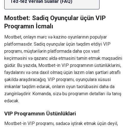
Tez-tez Verilən Suallar (FAQ)
Mostbet: Sadiq Oyunçular üçün VIP
Proqramın İcmalı
Mostbet, onlayn mərc və kazino oyunlarının populyar
platformasıdır. Sadiq oyunçular üçün təqdim etdiyi VIP
proqramı, müştərilərin platformada daha çox vaxt
keçirməsini və qazanc əldə etməsini təmin etmək məqsədini
güdür. Bu yazıda, Mostbet-in VIP proqramının üstünlüklərini,
faydalarını və ona daxil olmaq üçün lazım olan şərtləri ətraflı
şəkildə araşdıracağıq. VIP proqramı, oyunçulara xüsusi
imkanlar təqdim edərək, onların oyun təcrübəsini daha da
zənginləşdirir. Komanda, sizə bu proqramın detalları ilə tanış
edəcək.
VIP Proqramının Üstünlükləri
Mostbet-in VIP proqramı, sadəcə iştirak etmək üçün deyil,