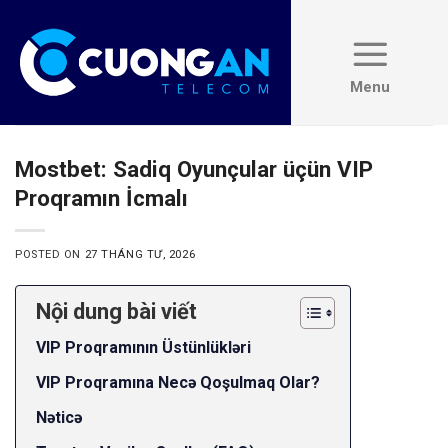
Skip
to
content
Mostbet: Sadiq Oyunçular üçün VIP
Proqramın İcmalı
POSTED ON
27 THÁNG TƯ, 2026
Nội dung bài viết
VIP Proqramının Üstünlükləri
VIP Proqramına Necə Qoşulmaq Olar?
Nəticə