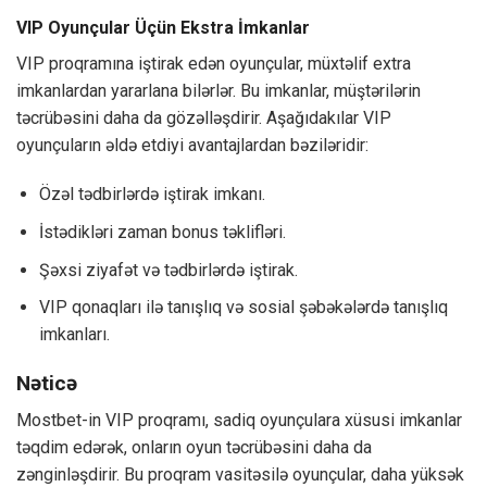
VIP Oyunçular Üçün Ekstra İmkanlar
VIP proqramına iştirak edən oyunçular, müxtəlif extra
imkanlardan yararlana bilərlər. Bu imkanlar, müştərilərin
təcrübəsini daha da gözəlləşdirir. Aşağıdakılar VIP
oyunçuların əldə etdiyi avantajlardan bəziləridir:
Özəl tədbirlərdə iştirak imkanı.
İstədikləri zaman bonus təklifləri.
Şəxsi ziyafət və tədbirlərdə iştirak.
VIP qonaqları ilə tanışlıq və sosial şəbəkələrdə tanışlıq
imkanları.
Nəticə
Mostbet-in VIP proqramı, sadiq oyunçulara xüsusi imkanlar
təqdim edərək, onların oyun təcrübəsini daha da
zənginləşdirir. Bu proqram vasitəsilə oyunçular, daha yüksək