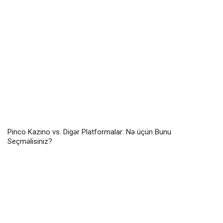
Pinco Kazino vs. Digər Platformalar: Nə üçün Bunu
Seçməlisiniz?