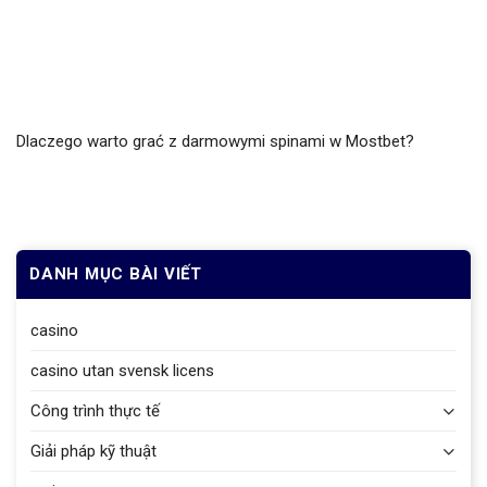
Dlaczego warto grać z darmowymi spinami w Mostbet?
DANH MỤC BÀI VIẾT
casino
casino utan svensk licens
Công trình thực tế
Giải pháp kỹ thuật