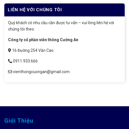
LIÊN HỆ VỚI CHÚNG TÔI
Quý khách có nhu cầu cần được tư vấn – vui lòng liên hệ với
chúng tôi theo:
Công ty cổ phần viễn thông Cường An
16 Đường 254 Văn Cao
0911.933.666
vienthongcuongan@gmail.com
Giới Thiệu