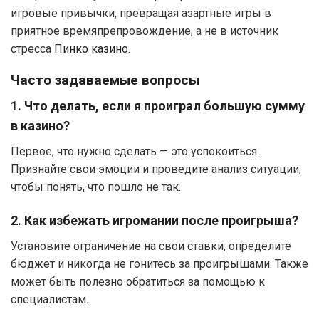
игровые привычки, превращая азартные игры в
приятное времяпрепровождение, а не в источник
стресса
Пинко казино
.
Часто задаваемые вопросы
1. Что делать, если я проиграл большую сумму
в казино?
Первое, что нужно сделать — это успокоиться.
Признайте свои эмоции и проведите анализ ситуации,
чтобы понять, что пошло не так.
2. Как избежать игромании после проигрыша?
Установите ограничение на свои ставки, определите
бюджет и никогда не гонитесь за проигрышами. Также
может быть полезно обратиться за помощью к
специалистам.