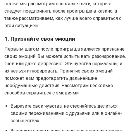
статье мы рассмотрим основные шаги, которые
следует предпринять после проигрыша в казино, а
также рассматриваем, как лучше всего справиться с
этой ситуацией.
1. Признайте свои эмоции
Первым шагом после проигрыша является признание
своих эмоций. Вы можете испытывать разочарование,
гнев или даже депрессию. Эти чувства нормальны, и
их нельзя игнорировать. Принятие своих эмоций
поможет вам предотвратить дальнейшие
необдуманные действия. Рассмотрим несколько
способов справиться с эмоциями:
Выразите свои чувства: не стесняйтесь делиться
своими переживаниями с друзьями или в онлайн-
сообществах.
Запишите свои мысли: написание дневника может