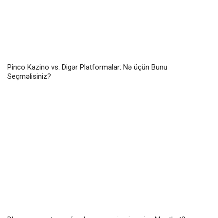
Pinco Kazino vs. Digər Platformalar: Nə üçün Bunu
Seçməlisiniz?