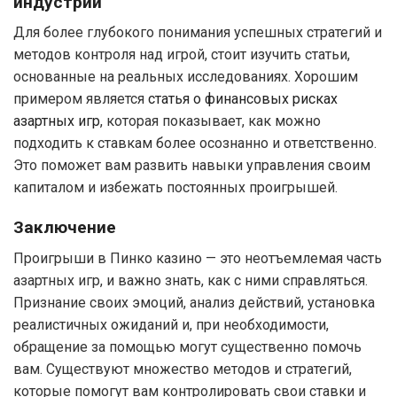
индустрии
Для более глубокого понимания успешных стратегий и
методов контроля над игрой, стоит изучить статьи,
основанные на реальных исследованиях. Хорошим
примером является
статья о финансовых рисках
азартных игр
, которая показывает, как можно
подходить к ставкам более осознанно и ответственно.
Это поможет вам развить навыки управления своим
капиталом и избежать постоянных проигрышей.
Заключение
Проигрыши в Пинко казино — это неотъемлемая часть
азартных игр, и важно знать, как с ними справляться.
Признание своих эмоций, анализ действий, установка
реалистичных ожиданий и, при необходимости,
обращение за помощью могут существенно помочь
вам. Существуют множество методов и стратегий,
которые помогут вам контролировать свои ставки и