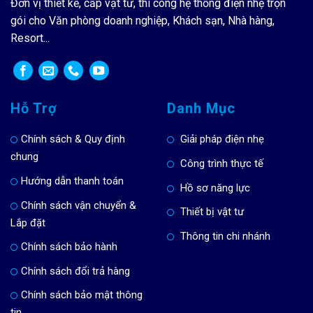
Đơn vị thiết kế, cấp vật tư, thi công hệ thống điện nhẹ trọn
gói cho Văn phòng doanh nghiệp, Khách sạn, Nhà hàng,
Resort...
Hỗ Trợ
Danh Mục
Chính sách & Quy định
Giải pháp điện nhẹ
chung
Công trình thực tế
Hướng dẫn thanh toán
Hồ sơ năng lực
Chính sách vận chuyển &
Thiết bị vật tư
Lắp đặt
Thông tin chi nhánh
Chính sách bảo hành
Chính sách đổi trả hàng
Chính sách bảo mật thông
tin