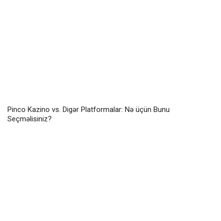
Pinco Kazino vs. Digər Platformalar: Nə üçün Bunu
Seçməlisiniz?