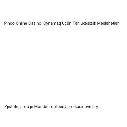
Pinco Online Casino: Oynamaq Üçün Təhlükəsizlik Məsləhətləri
Zjistěte, proč je Mostbet oblíbený pro kasinové hry