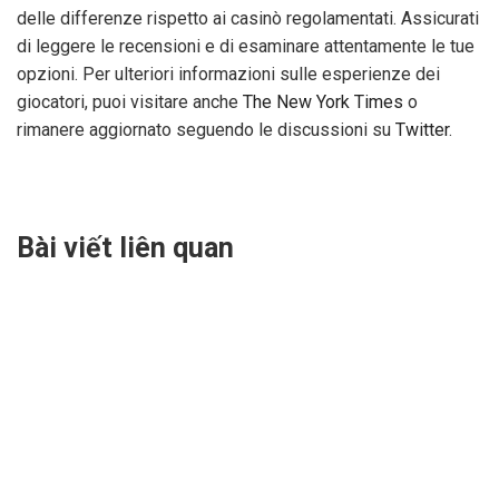
delle differenze rispetto ai casinò regolamentati. Assicurati
di leggere le recensioni e di esaminare attentamente le tue
opzioni. Per ulteriori informazioni sulle esperienze dei
giocatori, puoi visitare anche
The New York Times
o
rimanere aggiornato seguendo le discussioni su
Twitter
.
Bài viết liên quan