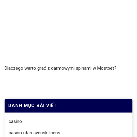
Dlaczego warto grać z darmowymi spinami w Mostbet?
DANH MỤC BÀI VIẾT
casino
casino utan svensk licens