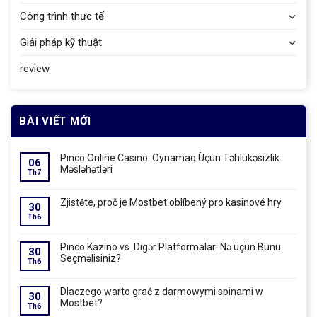
Công trình thực tế
Giải pháp kỹ thuật
review
BÀI VIẾT MỚI
Pinco Online Casino: Oynamaq Üçün Təhlükəsizlik
06
Məsləhətləri
Th7
Zjistěte, proč je Mostbet oblíbený pro kasinové hry
30
Th6
Pinco Kazino vs. Digər Platformalar: Nə üçün Bunu
30
Seçməlisiniz?
Th6
Dlaczego warto grać z darmowymi spinami w
30
Mostbet?
Th6