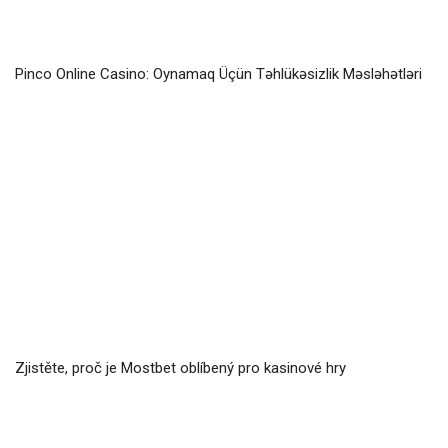
Pinco Online Casino: Oynamaq Üçün Təhlükəsizlik Məsləhətləri
Zjistěte, proč je Mostbet oblíbený pro kasinové hry