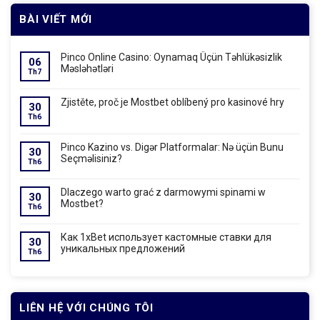
BÀI VIẾT MỚI
Pinco Online Casino: Oynamaq Üçün Təhlükəsizlik
06
Məsləhətləri
Th7
Zjistěte, proč je Mostbet oblíbený pro kasinové hry
30
Th6
Pinco Kazino vs. Digər Platformalar: Nə üçün Bunu
30
Seçməlisiniz?
Th6
Dlaczego warto grać z darmowymi spinami w
30
Mostbet?
Th6
Как 1xBet использует кастомные ставки для
30
уникальных предложений
Th6
LIÊN HỆ VỚI CHÚNG TÔI