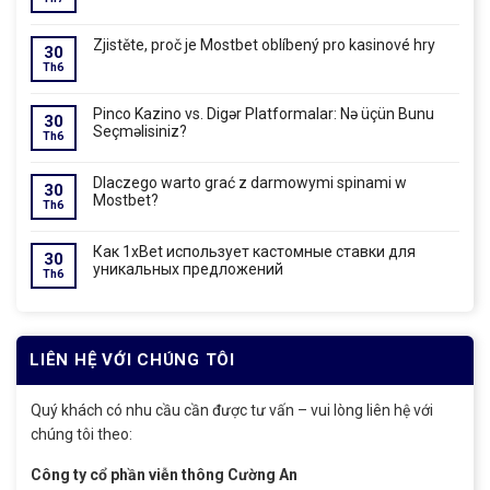
Zjistěte, proč je Mostbet oblíbený pro kasinové hry
30
Th6
Pinco Kazino vs. Digər Platformalar: Nə üçün Bunu
30
Seçməlisiniz?
Th6
Dlaczego warto grać z darmowymi spinami w
30
Mostbet?
Th6
Как 1xBet использует кастомные ставки для
30
уникальных предложений
Th6
LIÊN HỆ VỚI CHÚNG TÔI
Quý khách có nhu cầu cần được tư vấn – vui lòng liên hệ với
chúng tôi theo:
Công ty cổ phần viễn thông Cường An