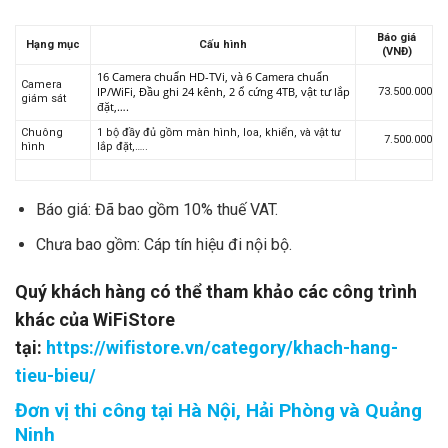
Báo giá
Hạng mục
Cấu hình
(VNĐ)
16 Camera chuẩn HD-TVi, và 6 Camera chuẩn
Camera
IP/WiFi, Đầu ghi 24 kênh, 2 ổ cứng 4TB, vật tư lắp
73.500.000
giám sát
đặt,….
Chuông
1 bộ đầy đủ gồm màn hình, loa, khiển, và vật tư
7.500.000
hình
lắp đặt,…..
Báo giá: Đã bao gồm 10% thuế VAT.
Chưa bao gồm: Cáp tín hiệu đi nội bộ.
Quý khách hàng có thể tham khảo các công trình
khác của WiFiStore
tại:
https://wifistore.vn/category/khach-hang-
tieu-bieu/
Đơn vị thi công tại Hà Nội, Hải Phòng và Quảng
Ninh