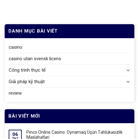
DANH MỤC BÀI VIẾT
casino
casino utan svensk licens
Công trình thực tế
Giải pháp kỹ thuật
review
BÀI VIẾT MỚI
Pinco Online Casino: Oynamaq Üçün Təhlükəsizlik
06
Məsləhətləri
Th7