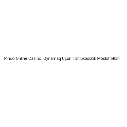
Pinco Online Casino: Oynamaq Üçün Təhlükəsizlik Məsləhətləri