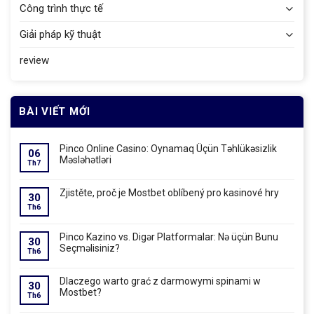
Công trình thực tế
Giải pháp kỹ thuật
review
BÀI VIẾT MỚI
Pinco Online Casino: Oynamaq Üçün Təhlükəsizlik
06
Məsləhətləri
Th7
Zjistěte, proč je Mostbet oblíbený pro kasinové hry
30
Th6
Pinco Kazino vs. Digər Platformalar: Nə üçün Bunu
30
Seçməlisiniz?
Th6
Dlaczego warto grać z darmowymi spinami w
30
Mostbet?
Th6