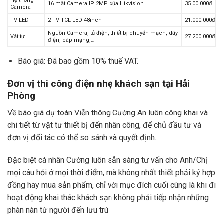
Hệ thống
16 mắt Camera IP 2MP của Hikvision
35.00.000đ
Camera
TV LED
2 TV TCL LED 48inch
21.000.000đ
Nguồn Camera, tủ điện, thiết bị chuyển mạch, dây
Vật tư
27.200.000đ
điện, cáp mạng,…
Báo giá: Đã bao gồm 10% thuế VAT.
Đơn vị thi công điện nhẹ khách sạn tại Hải
Phòng
Về báo giá dự toán Viễn thông Cường An luôn công khai và
chi tiết từ vật tư thiết bị đến nhân công, để chủ đầu tư và
đơn vị đối tác có thể so sánh và quyết định.
Đặc biệt cá nhân Cường luôn sẵn sàng tư vấn cho Anh/Chị
mọi câu hỏi ở mọi thời điểm, mà không nhất thiết phải ký hợp
đồng hay mua sản phẩm, chỉ với mục đích cuối cùng là khi đi
hoạt động khai thác khách sạn không phải tiếp nhận những
phàn nàn từ người đến lưu trú