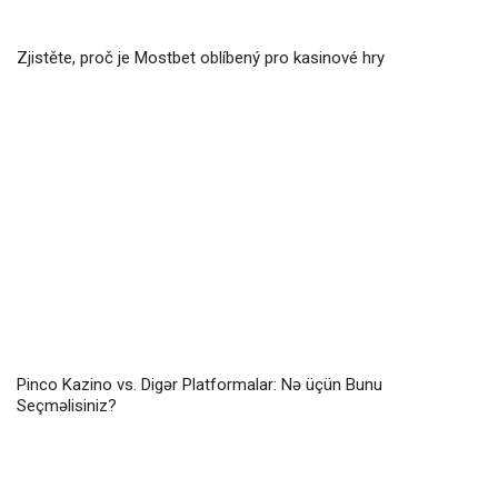
Zjistěte, proč je Mostbet oblíbený pro kasinové hry
Pinco Kazino vs. Digər Platformalar: Nə üçün Bunu
Seçməlisiniz?