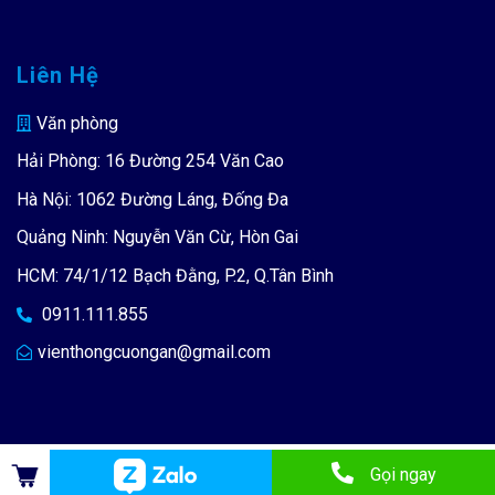
Liên Hệ
Văn phòng
Hải Phòng: 16 Đường 254 Văn Cao
Hà Nội: 1062 Đường Láng, Đống Đa
Quảng Ninh: Nguyễn Văn Cừ, Hòn Gai
HCM: 74/1/12 Bạch Đằng, P.2, Q.Tân Bình
0911.111.855
vienthongcuongan@gmail.com
Copyright 2019 ©
Cường An
-
Designed by
Upweb.vn
Gọi ngay