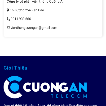
Công ty cổ phần viễn thông Cường An
16 Đường 254 Văn Cao
0911.933.666
vienthongcuongan@gmail.com
Giới Thiệu
Đơn vị thiết kế, cấp vật tư, thi công hệ thống điện nhẹ trọn