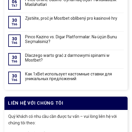
06
Məsləhətləri
Th7
Zjistěte, proč je Mostbet oblíbený pro kasinové hry
30
Th6
Pinco Kazino vs. Digər Platformalar: Nə üçün Bunu
30
Seçməlisiniz?
Th6
Dlaczego warto grać z darmowymi spinami w
30
Mostbet?
Th6
Как 1xBet использует кастомные ставки для
30
уникальных предложений
Th6
LIÊN HỆ VỚI CHÚNG TÔI
Quý khách có nhu cầu cần được tư vấn – vui lòng liên hệ với
chúng tôi theo: