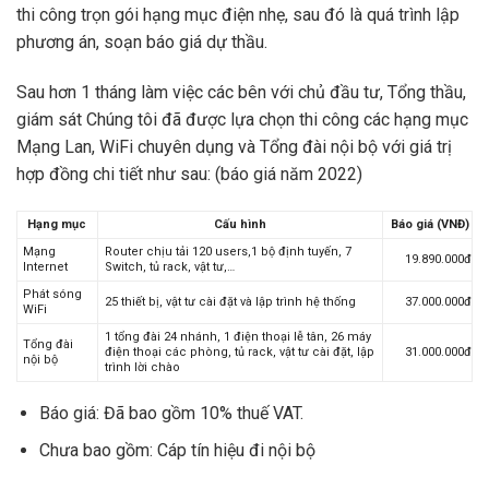
thi công trọn gói hạng mục điện nhẹ, sau đó là quá trình lập
phương án, soạn báo giá dự thầu.
Sau hơn 1 tháng làm việc các bên với chủ đầu tư, Tổng thầu,
giám sát Chúng tôi đã được lựa chọn thi công các hạng mục
Mạng Lan, WiFi chuyên dụng và Tổng đài nội bộ với giá trị
hợp đồng chi tiết như sau: (báo giá năm 2022)
Hạng mục
Cấu hình
Báo giá (VNĐ)
Mạng
Router chịu tải 120 users,1 bộ định tuyến, 7
19.890.000đ
Internet
Switch, tủ rack, vật tư,…
Phát sóng
25 thiết bị, vật tư cài đặt và lập trình hệ thống
37.000.000đ
WiFi
1 tổng đài 24 nhánh, 1 điện thoại lễ tân, 26 máy
Tổng đài
điện thoại các phòng, tủ rack, vật tư cài đặt, lập
31.000.000đ
nội bộ
trình lời chào
Báo giá: Đã bao gồm 10% thuế VAT.
Chưa bao gồm: Cáp tín hiệu đi nội bộ