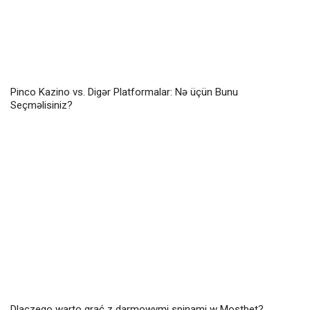
Pinco Kazino vs. Digər Platformalar: Nə üçün Bunu
Seçməlisiniz?
Dlaczego warto grać z darmowymi spinami w Mostbet?