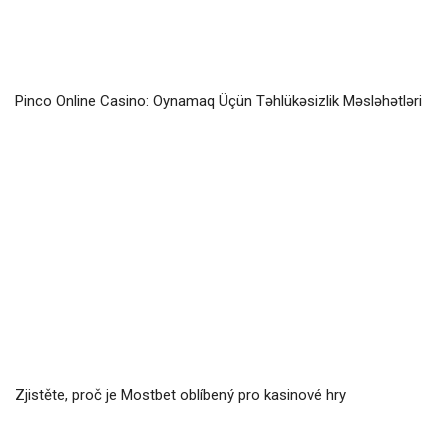
Pinco Online Casino: Oynamaq Üçün Təhlükəsizlik Məsləhətləri
Zjistěte, proč je Mostbet oblíbený pro kasinové hry