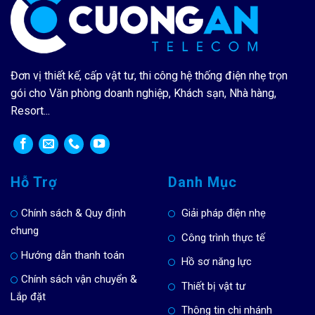
Đơn vị thiết kế, cấp vật tư, thi công hệ thống điện nhẹ trọn
gói cho Văn phòng doanh nghiệp, Khách sạn, Nhà hàng,
Resort...
Hỗ Trợ
Danh Mục
Chính sách & Quy định
Giải pháp điện nhẹ
chung
Công trình thực tế
Hướng dẫn thanh toán
Hồ sơ năng lực
Chính sách vận chuyển &
Thiết bị vật tư
Lắp đặt
Thông tin chi nhánh