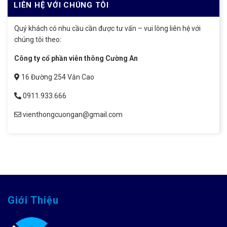
LIÊN HỆ VỚI CHÚNG TÔI
Quý khách có nhu cầu cần được tư vấn – vui lòng liên hệ với
chúng tôi theo:
Công ty cổ phần viễn thông Cường An
16 Đường 254 Văn Cao
0911.933.666
vienthongcuongan@gmail.com
Giới Thiệu