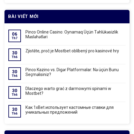
BÀI VIẾT MỚI
Pinco Online Casino: Oynamaq Üçün Təhlükəsizlik
06
Məsləhətləri
Th7
Zjistěte, proč je Mostbet oblíbený pro kasinové hry
30
Th6
Pinco Kazino vs. Digər Platformalar: Nə üçün Bunu
30
Seçməlisiniz?
Th6
Dlaczego warto grać z darmowymi spinami w
30
Mostbet?
Th6
Как 1xBet использует кастомные ставки для
30
уникальных предложений
Th6