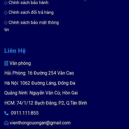
Chính sách bảo hành
Chính sách đổi trả hàng
Chính sách bảo mật thông
tin
Liên Hệ
Văn phòng
Hải Phòng: 16 Đường 254 Văn Cao
Hà Nội: 1062 Đường Láng, Đống Đa
Quảng Ninh: Nguyễn Văn Cừ, Hòn Gai
HCM: 74/1/12 Bạch Đằng, P.2, Q.Tân Bình
0911.111.855
vienthongcuongan@gmail.com