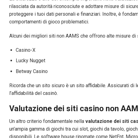
rilasciata da autorità riconosciute e adottare misure di sicure
proteggere i tuoi dati personali e finanziari. Inoltre, è fond
comportamenti di gioco problematici.
Alcuni dei migliori siti non AAMS che offrono alte misure di
Casino-X
Lucky Nugget
Betway Casino
Ricorda che un sito sicuro è un sito affidabile. Assicurati di
l’affidabilità del casinò.
Valutazione dei siti casino non AAMS:
Un altro criterio fondamentale nella
valutazione dei siti c
un’ampia gamma di giochi tra cui slot, giochi da tavolo, gioch
disponibili. Le software house rinomate come NetEnt, Micro