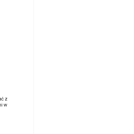
ać z
i w