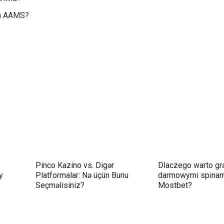
non AAMS?
Pinco Kazino vs. Digər
Dlaczego warto gr
y
Platformalar: Nə üçün Bunu
darmowymi spinam
Seçməlisiniz?
Mostbet?