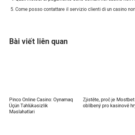
Come posso contattare il servizio clienti di un casino 
Bài viết liên quan
Pinco Online Casino: Oynamaq
Zjistěte, proč je Mostbet
Üçün Təhlükəsizlik
oblíbený pro kasinové hr
Məsləhətləri