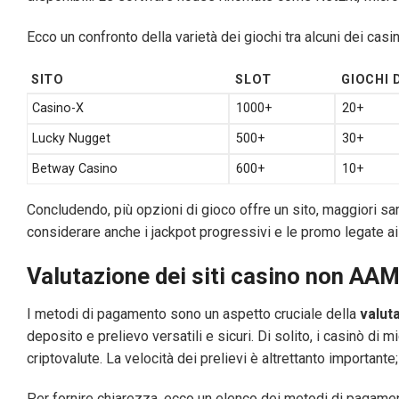
Ecco un confronto della varietà dei giochi tra alcuni dei cas
SITO
SLOT
GIOCHI 
Casino-X
1000+
20+
Lucky Nugget
500+
30+
Betway Casino
600+
10+
Concludendo, più opzioni di gioco offre un sito, maggiori sar
considerare anche i jackpot progressivi e le promo legate ai
Valutazione dei siti casino non AAM
I metodi di pagamento sono un aspetto cruciale della
valut
deposito e prelievo versatili e sicuri. Di solito, i casinò di m
criptovalute. La velocità dei prelievi è altrettanto important
Per fornire chiarezza, ecco un elenco dei metodi di pagamen