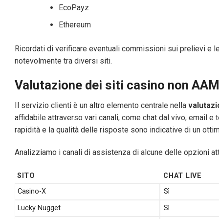
EcoPayz
Ethereum
Ricordati di verificare eventuali commissioni sui prelievi e
notevolmente tra diversi siti.
Valutazione dei siti casino non AAMS:
Il servizio clienti è un altro elemento centrale nella
valutazi
affidabile attraverso vari canali, come chat dal vivo, email e
rapidità e la qualità delle risposte sono indicative di un ottim
Analizziamo i canali di assistenza di alcune delle opzioni att
SITO
CHAT LIVE
Casino-X
Sì
Lucky Nugget
Sì