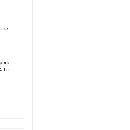
iare
pporto
4. La