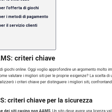
er l’offerta di giochi
 per i metodi di pagamento
r il servizio clienti
MS: criteri chiave
di giochi online. Oggi voglio approfondire un argomento molto i
e valutare i migliori siti per le proprie esigenze? La scelta di 
izzerò i criteri chiave per distinguere i migliori siti, confrontand
: criteri chiave per la sicurezza
ne dei siti casino non AAMS
. Un sito deve avere una licenza val