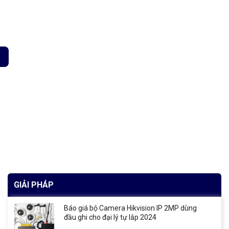
 Công suất 6600W số lượng
GIẢI PHÁP
Báo giá bộ Camera Hikvision IP 2MP dùng
đầu ghi cho đại lý tự lắp 2024