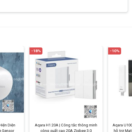
-18%
-10%
Hiện Diện
Aqara H1 20A | Công tắc thông minh
Aqara U100
e Sensor
công suất cao 20A Zigbee 3.0
hỗ trợ Mat