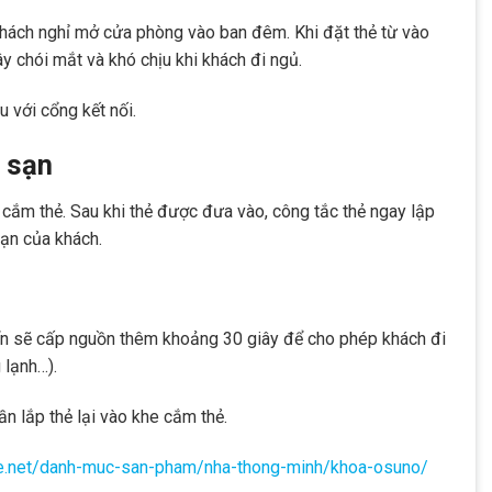
 khách nghỉ mở cửa phòng vào ban đêm. Khi đặt thẻ từ vào
y chói mắt và khó chịu khi khách đi ngủ.
u với cổng kết nối.
 sạn
 cắm thẻ. Sau khi thẻ được đưa vào, công tắc thẻ ngay lập
ạn của khách.
iển sẽ cấp nguồn thêm khoảng 30 giây để cho phép khách đi
 lạnh…).
n lắp thẻ lại vào khe cắm thẻ.
he.net/danh-muc-san-pham/nha-thong-minh/khoa-osuno/