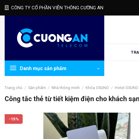
Skip
CÔNG TY CỔ PHẦN VIỄN THÔNG CƯỜNG AN
to
content
TRA
Danh mục sản phẩm
Trang chủ
/
Sản phẩm
/
Nhà thông minh
/
Khóa OSUNO
/
Hotel OSUNO
Công tắc thẻ từ tiết kiệm điện cho khách s
-15%