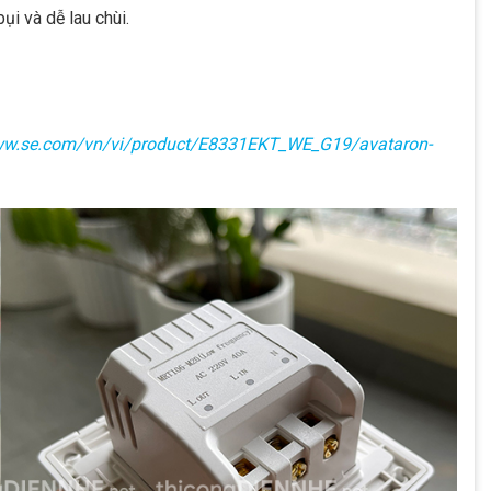
i và dễ lau chùi.
ww.se.com/vn/vi/product/E8331EKT_WE_G19/avataron-