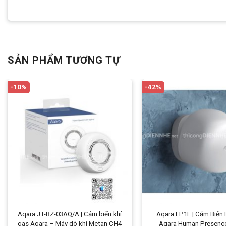
SẢN PHẨM TƯƠNG TỰ
-10%
-42%
Aqara JT-BZ-03AQ/A | Cảm biến khí
Aqara FP1E | Cảm Biến 
gas Aqara – Máy dò khí Metan CH4
Aqara Human Presenc