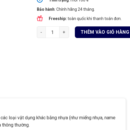
Tình
trạng
: mới 100%
Bảo hành
: Chính hãng 24 tháng.
Freeship:
toàn quốc khi thanh toán đơn.
Công tắc thẻ từ tiết kiệm điện cho khách sạn,
THÊM VÀO GIỎ HÀNG
g các loại vật dụng khác bằng nhựa (như miếng nhựa, name
a thông thường.