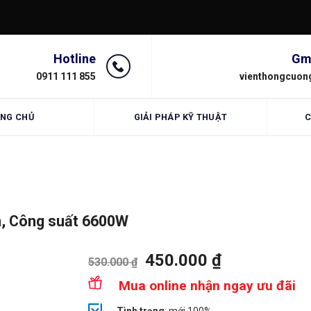
Hotline
Gm
0911 111 855
vienthongcuon
NG CHỦ
GIẢI PHÁP KỸ THUẬT
C
ạn, Công suất 6600W
450.000
₫
530.000
₫
Mua online nhận ngay ưu đãi