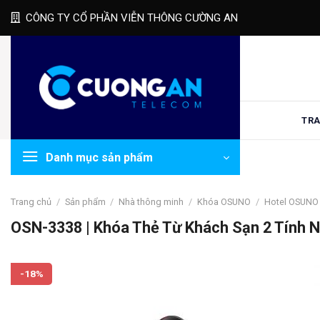
Skip
CÔNG TY CỔ PHẦN VIỄN THÔNG CƯỜNG AN
to
content
TRA
Danh mục sản phẩm
Trang chủ
/
Sản phẩm
/
Nhà thông minh
/
Khóa OSUNO
/
Hotel OSUNO
OSN-3338 | Khóa Thẻ Từ Khách Sạn 2 Tính 
-18%