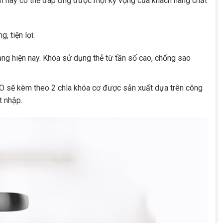
hẩm này có thể đáp ứng được mọi kỳ vọng của khách hàng chất
, tiện lợi:
ng hiện nay. Khóa sử dụng thẻ từ tần số cao, chống sao
sẽ kèm theo 2 chìa khóa cơ được sản xuất dựa trên công
t nhập.