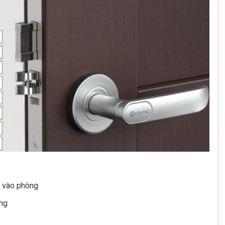
p vào phòng
òng