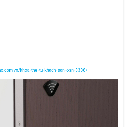
uno.com.vn/khoa-the-tu-khach-san-osn-3338/