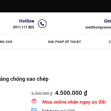
Hotline
Gm
0911 111 855
vienthongcuon
NG CHỦ
GIẢI PHÁP KỸ THUẬT
C
Năng chống sao chép
4.500.000
₫
5.500.000
₫
Mua online nhận ngay ưu đãi