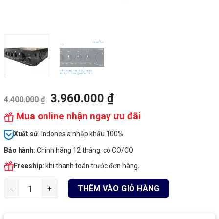
3.960.000
₫
4.400.000
₫
Mua online nhận ngay ưu đãi
Xuất sứ
: Indonesia nhập khẩu 100%
Bảo hành
: Chính hãng 12 tháng, có CO/CQ
Freeship:
khi thanh toán trước đơn hàng.
Amply Mixer TOA A-260DU AS, công suất 60W trở kháng cao, 2 
THÊM VÀO GIỎ HÀNG