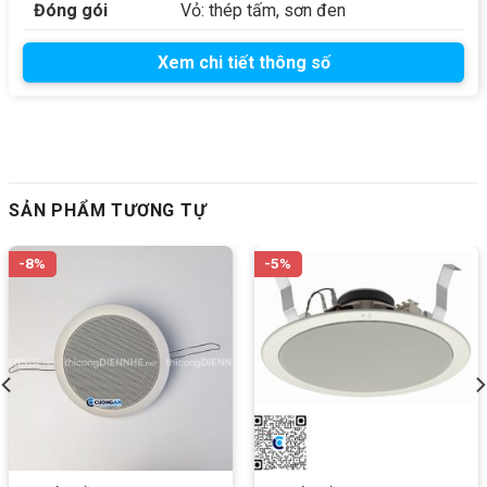
Đóng gói
Vỏ: thép tấm, sơn đen
Xem chi tiết thông số
SẢN PHẨM TƯƠNG TỰ
-8%
-5%