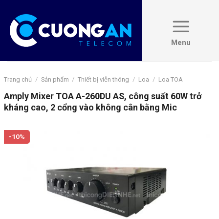
Skip
to
content
Trang chủ
/
Sản phẩm
/
Thiết bị viễn thông
/
Loa
/
Loa TOA
Amply Mixer TOA A-260DU AS, công suất 60W trở
kháng cao, 2 cổng vào không cân bằng Mic
-10%