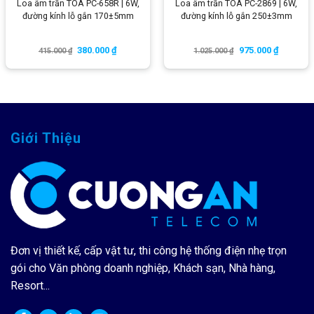
Loa âm trần TOA PC-658R | 6W,
Loa âm trần TOA PC-2869 | 6W,
đường kính lỗ gắn 170±5mm
đường kính lỗ gắn 250±3mm
380.000
₫
975.000
₫
415.000
₫
1.025.000
₫
Giới Thiệu
Đơn vị thiết kế, cấp vật tư, thi công hệ thống điện nhẹ trọn
gói cho Văn phòng doanh nghiệp, Khách sạn, Nhà hàng,
Resort...