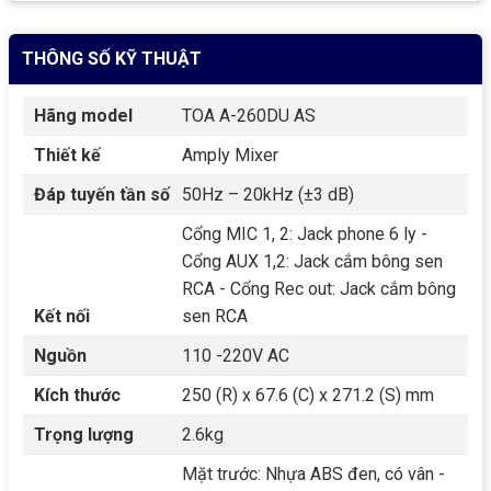
THÔNG SỐ KỸ THUẬT
Hãng model
TOA A-260DU AS
Thiết kế
Amply Mixer
Đáp tuyến tần số
50Hz – 20kHz (±3 dB)
Cổng MIC 1, 2: Jack phone 6 ly -
Cổng AUX 1,2: Jack cắm bông sen
RCA - Cổng Rec out: Jack cắm bông
Kết nối
sen RCA
Nguồn
110 -220V AC
Kích thước
250 (R) x 67.6 (C) x 271.2 (S) mm
Trọng lượng
2.6kg
Mặt trước: Nhựa ABS đen, có vân -